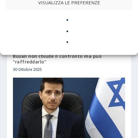
VISUALIZZA LE PREFERENZE
Xi–Trump, tregua fredda. Perché l’incontro di
Busan non chiude il confronto ma può
“raffreddarlo”
30 Ottobre 2025