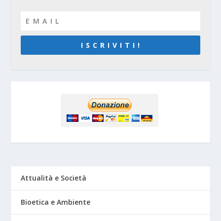
I S C R I V I T I !
Attualità e Società
Bioetica e Ambiente