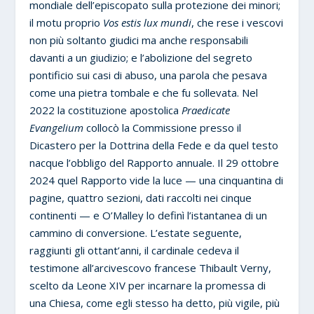
mondiale dell’episcopato sulla protezione dei minori;
il motu proprio
Vos estis lux mundi
, che rese i vescovi
non più soltanto giudici ma anche responsabili
davanti a un giudizio; e l’abolizione del segreto
pontificio sui casi di abuso, una parola che pesava
come una pietra tombale e che fu sollevata. Nel
2022 la costituzione apostolica
Praedicate
Evangelium
collocò la Commissione presso il
Dicastero per la Dottrina della Fede e da quel testo
nacque l’obbligo del Rapporto annuale. Il 29 ottobre
2024 quel Rapporto vide la luce — una cinquantina di
pagine, quattro sezioni, dati raccolti nei cinque
continenti — e O’Malley lo definì l’istantanea di un
cammino di conversione. L’estate seguente,
raggiunti gli ottant’anni, il cardinale cedeva il
testimone all’arcivescovo francese Thibault Verny,
scelto da Leone XIV per incarnare la promessa di
una Chiesa, come egli stesso ha detto, più vigile, più