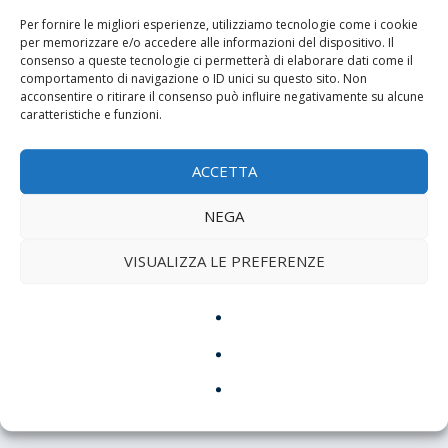
legge. Non è la confessione di una colpa più grande
Per fornire le migliori esperienze, utilizziamo tecnologie come i cookie
delle altre: è il segno di una serietà che nessun altro
per memorizzare e/o accedere alle informazioni del dispositivo. Il
consenso a queste tecnologie ci permetterà di elaborare dati come il
ha osato avere. Per questo, sì, si può dirlo senza
comportamento di navigazione o ID unici su questo sito. Non
trionfalismi e senza paura: non è più come prima.
acconsentire o ritirare il consenso può influire negativamente su alcune
caratteristiche e funzioni.
ACCETTA
CONDIVIDERE:
NEGA
VISUALIZZA LE PREFERENZE
PRECEDENTE
PROSSIMO
Dassilva e Stasi: due
Tutela dei minori: il nuovo
uscite dal carcere, lo
Statuto di Leone XIV, cosa
stesso dubbio
cambia