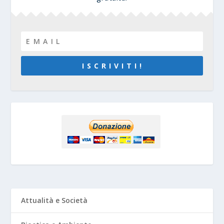
I S C R I V I T I !
Attualità e Società