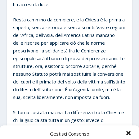
ha acceso la luce.
Resta cammino da compiere, e la Chiesa è la prima a
saperlo, senza retorica e senza sconti. Vaste regioni
dell’Africa, dell’Asia, dell’America Latina mancano
delle risorse per applicare ciò che le norme
prescrivono: la solidarietà fra le Conferenze
episcopali sarà il banco di prova dei prossimi anni. Le
strutture, ora, esistono: occorre abitarle, perché
nessuno Statuto potrà mai sostituire la conversione
dei cuori e il primato del volto della vittima sull’istinto
di difesa dell’istituzione. È un’agenda umile, ma è la
sua, scelta liberamente, non imposta da fuori.
Si torna così alla macina. La differenza tra la Chiesa e
chi la giudica sta tutta in un gesto: invece di
appendere quella pietra al collo del fratello, la Chiesa
Gestisci Consenso
se l’è caricata sulle spalle, e ne ha fatto la propria