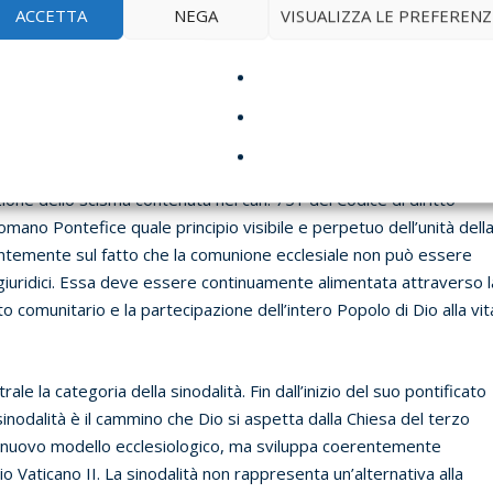
ria pastorale
ACCETTA
NEGA
VISUALIZZA LE PREFERENZ
scisma il suo fondamento ecclesiologico, Papa Francesco ne ha
La differenza tra i due pontificati non riguarda il contenuto della
 bensì il metodo attraverso il quale la comunione ecclesiale dev
 dunque, assai più profonda delle apparenti differenze di stile.
ione dello scisma contenuta nel can. 751 del Codice di diritto
omano Pontefice quale principio visibile e perpetuo dell’unità dell
tantemente sul fatto che la comunione ecclesiale non può essere
iuridici. Essa deve essere continuamente alimentata attraverso l
to comunitario e la partecipazione dell’intero Popolo di Dio alla vit
le la categoria della sinodalità. Fin dall’inizio del suo pontificato
nodalità è il cammino che Dio si aspetta dalla Chiesa del terzo
n nuovo modello ecclesiologico, ma sviluppa coerentemente
io Vaticano II. La sinodalità non rappresenta un’alternativa alla