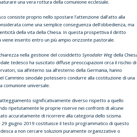
maturare una vera rottura della comunione ecclesiale.
o consiste proprio nello spostare l’attenzione dall’atto alla
 considerata come una semplice conseguenza dell’obbedienza, ma
nticità della vita della Chiesa. In questa prospettiva il diritto
 viene inserito entro un più ampio orizzonte pastorale.
hiarezza nella gestione del cosiddetto
Synodaler Weg
della Chies
dale tedesco ha suscitato diffuse preoccupazioni circa il rischio di
atori, sia all’interno sia all’esterno della Germania, hanno
 del Cammino sinodale potessero condurre alla costituzione di una
la comunione universale.
 atteggiamento significativamente diverso rispetto a quello
ndo ripetutamente le proprie riserve nei confronti di alcune
ato accuratamente di ricorrere alla categoria dello scisma.
 29 giugno 2019 costituisce il testo programmatico di questo
 tedesca a non cercare soluzioni puramente organizzative o