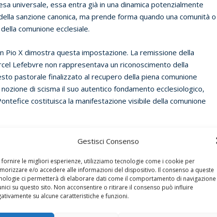
iesa universale, essa entra già in una dinamica potenzialmente
della sanzione canonica, ma prende forma quando una comunità o
 della comunione ecclesiale.
San Pio X dimostra questa impostazione. La remissione della
rcel Lefebvre non rappresentava un riconoscimento della
gesto pastorale finalizzato al recupero della piena comunione
la nozione di scisma il suo autentico fondamento ecclesiologico,
tefice costituisca la manifestazione visibile della comunione
one trovi un interlocutore privilegiato nella teologia tedesca, in
Gestisci Consenso
il quale condivide la centralità della
communio Ecclesiae
e individu
entico
Gegenlehramt
, cioè di un magistero alternativo capace di
 fornire le migliori esperienze, utilizziamo tecnologie come i cookie per
orizzare e/o accedere alle informazioni del dispositivo. Il consenso a queste
. Il dialogo tra l’ecclesiologia ratzingeriana e questa linea della
nologie ci permetterà di elaborare dati come il comportamento di navigazione
tione dello scisma si gioca anzitutto sul terreno della comunione,
unici su questo sito. Non acconsentire o ritirare il consenso può influire
ativamente su alcune caratteristiche e funzioni.