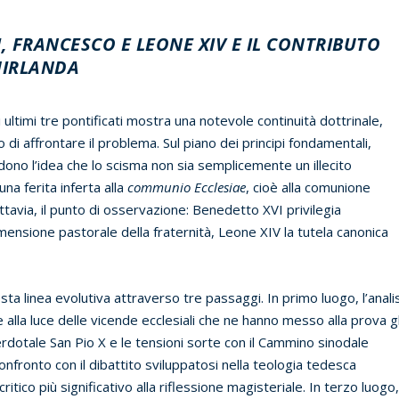
, FRANCESCO E LEONE XIV E IL CONTRIBUTO
HIRLANDA
 ultimi tre pontificati mostra una notevole continuità dottrinale,
i affrontare il problema. Sul piano dei principi fondamentali,
no l’idea che lo scisma non sia semplicemente un illecito
una ferita inferta alla
communio Ecclesiae
, cioè alla comunione
ttavia, il punto di osservazione: Benedetto XVI privilegia
imensione pastorale della fraternità, Leone XIV la tutela canonica
sta linea evolutiva attraverso tre passaggi. In primo luogo, l’analis
alla luce delle vicende ecclesiali che ne hanno messo alla prova gl
erdotale San Pio X e le tensioni sorte con il Cammino sinodale
confronto con il dibattito sviluppatosi nella teologia tedesca
tico più significativo alla riflessione magisteriale. In terzo luogo