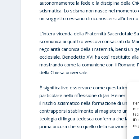
autonomamente la fede o la disciplina della Ch
scismatica. Lo scisma non nasce nel momento 
un soggetto cessano di riconoscersi all’interno
L’intera vicenda della Fraternità Sacerdotale 
scomunica ai quattro vescovi consacrati da Ma
regolarità canonica della Fraternità, bensì un 
ecclesiale. Benedetto XVI ha così restituito al
mostrando come la comunione con il Romano Pon
della Chiesa universale.
È significativo osservare come questa impostazi
particolare nella riflessione di Jan-Heiner Tück, 
il rischio scismatico nella formazione di un aut
Per
mem
contrapporsi stabilmente al magistero universale
tec
teologia di lingua tedesca conferma che la ques
ID 
neg
prima ancora che su quello della sanzione.