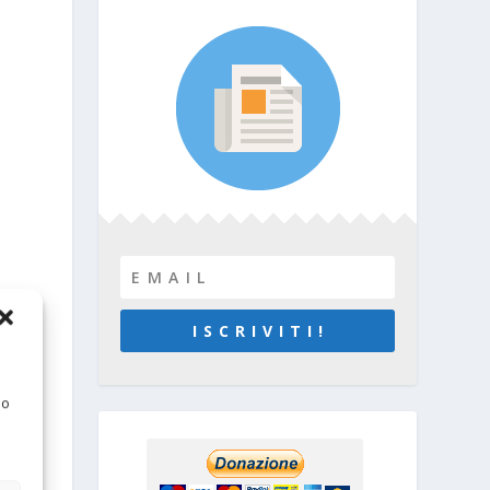
I S C R I V I T I !
a
 o