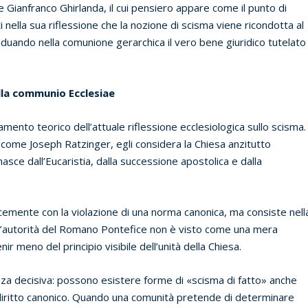
e Gianfranco Ghirlanda, il cui pensiero appare come il punto di
ti nella sua riflessione che la nozione di scisma viene ricondotta al
iduando nella comunione gerarchica il vero bene giuridico tutelato
lla communio Ecclesiae
amento teorico dell’attuale riflessione ecclesiologica sullo scisma.
come Joseph Ratzinger, egli considera la Chiesa anzitutto
asce dall’Eucaristia, dalla successione apostolica e dalla
emente con la violazione di una norma canonica, ma consiste nell
dell’autorità del Romano Pontefice non è visto come una mera
r meno del principio visibile dell’unità della Chiesa.
a decisiva: possono esistere forme di «scisma di fatto» anche
 diritto canonico. Quando una comunità pretende di determinare