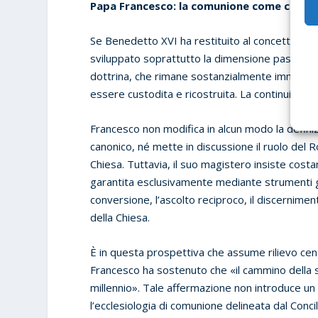
Papa Francesco: la comunione come catego
Se Benedetto XVI ha restituito al concetto di 
sviluppato soprattutto la dimensione pastorale. 
dottrina, che rimane sostanzialmente immutato,
essere custodita e ricostruita. La continuità è,
Francesco non modifica in alcun modo la definiz
canonico, né mette in discussione il ruolo del R
Chiesa. Tuttavia, il suo magistero insiste cos
garantita esclusivamente mediante strumenti g
conversione, l’ascolto reciproco, il discernimen
della Chiesa.
È in questa prospettiva che assume rilievo centra
Francesco ha sostenuto che «il cammino della si
millennio». Tale affermazione non introduce u
l’ecclesiologia di comunione delineata dal Concil