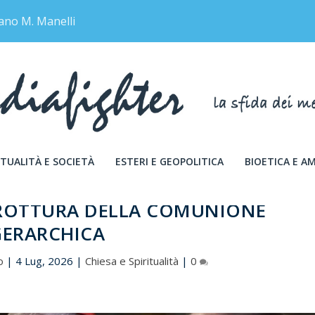
ano M. Manelli
TUALITÀ E SOCIETÀ
ESTERI E GEOPOLITICA
BIOETICA E A
 ROTTURA DELLA COMUNIONE
GERARCHICA
o
|
4 Lug, 2026
|
Chiesa e Spiritualità
|
0