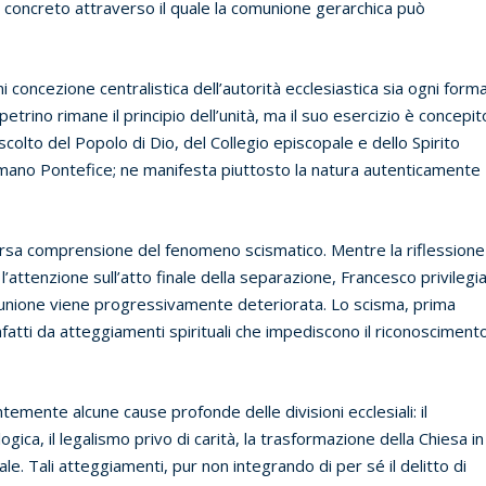
o concreto attraverso il quale la comunione gerarchica può
concezione centralistica dell’autorità ecclesiastica sia ogni form
etrino rimane il principio dell’unità, ma il suo esercizio è concepit
colto del Popolo di Dio, del Collegio episcopale e dello Spirito
Romano Pontefice; ne manifesta piuttosto la natura autenticamente
rsa comprensione del fenomeno scismatico. Mentre la riflessione
’attenzione sull’atto finale della separazione, Francesco privilegi
comunione viene progressivamente deteriorata. Lo scisma, prima
nfatti da atteggiamenti spirituali che impediscono il riconosciment
ntemente alcune cause profonde delle divisioni ecclesiali: il
ologica, il legalismo privo di carità, la trasformazione della Chiesa in
le. Tali atteggiamenti, pur non integrando di per sé il delitto di