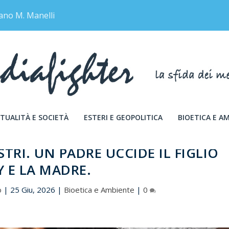
ano M. Manelli
TUALITÀ E SOCIETÀ
ESTERI E GEOPOLITICA
BIOETICA E A
TRI. UN PADRE UCCIDE IL FIGLIO
Y E LA MADRE.
o
|
25 Giu, 2026
|
Bioetica e Ambiente
|
0