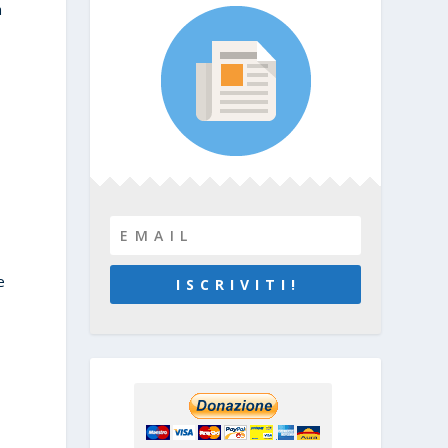
a
e
I S C R I V I T I !