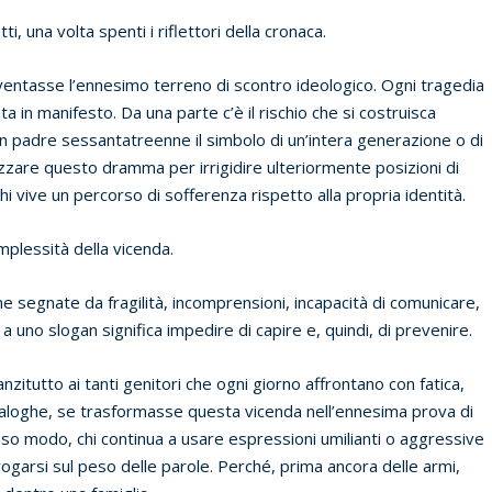
ti, una volta spenti i riflettori della cronaca.
entasse l’ennesimo terreno di scontro ideologico. Ogni tragedia
 in manifesto. Da una parte c’è il rischio che si costruisca
n padre sessantatreenne il simbolo di un’intera generazione o di
utilizzare questo dramma per irrigidire ulteriormente posizioni di
i vive un percorso di sofferenza rispetto alla propria identità.
omplessità della vicenda.
 segnate da fragilità, incomprensioni, incapacità di comunicare,
 uno slogan significa impedire di capire e, quindi, di prevenire.
zitutto ai tanti genitori che ogni giorno affrontano con fatica,
naloghe, se trasformasse questa vicenda nell’ennesima prova di
so modo, chi continua a usare espressioni umilianti o aggressive
garsi sul peso delle parole. Perché, prima ancora delle armi,