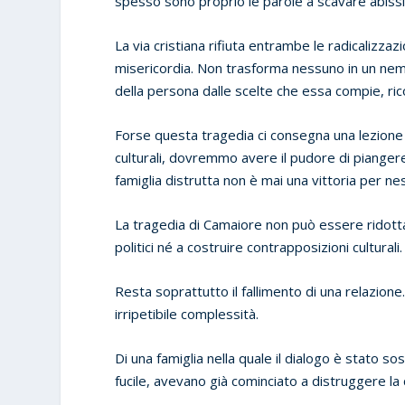
spesso sono proprio le parole a scavare abissi
La via cristiana rifiuta entrambe le radicalizzaz
misericordia. Non trasforma nessuno in un nemi
della persona dalle scelte che essa compie, ri
Forse questa tragedia ci consegna una lezione ch
culturali, dovremmo avere il pudore di piangere
famiglia distrutta non è mai una vittoria per ne
La tragedia di Camaiore non può essere ridott
politici né a costruire contrapposizioni culturali.
Resta soprattutto il fallimento di una relazione
irripetibile complessità.
Di una famiglia nella quale il dialogo è stato so
fucile, avevano già cominciato a distruggere la 