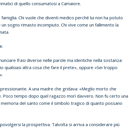
matici di quello consumatosi a Camaiore.
 di famiglia. Chi vuole che diventi medico perché lui non ha potuto
re un sogno rimasto incompiuto. Chi vive come un fallimento la
nata.
e.
unciare frasi diverse nelle parole ma identiche nella sostanza:
o qualsiasi altra cosa che fare il prete», oppure «Sei troppo
».
impressionante. A una madre che gridava: «Meglio morto che
re. Poco tempo dopo quel ragazzo morì davvero. Non fu certo una
la memoria del santo come il simbolo tragico di quanto possano
apovolgersi la prospettiva. Talvolta si arriva a considerare più