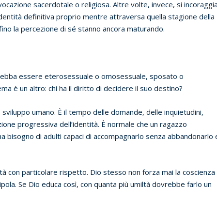
vocazione sacerdotale o religiosa. Altre volte, invece, si incoraggi
ntità definitiva proprio mentre attraversa quella stagione della
perfino la percezione di sé stanno ancora maturando.
io debba essere eterosessuale o omosessuale, sposato o
a è un altro: chi ha il diritto di decidere il suo destino?
o sviluppo umano. È il tempo delle domande, delle inquietudini,
uzione progressiva dell’identità. È normale che un ragazzo
ha bisogno di adulti capaci di accompagnarlo senza abbandonarlo 
rtà con particolare rispetto. Dio stesso non forza mai la coscienza
ola. Se Dio educa così, con quanta più umiltà dovrebbe farlo un