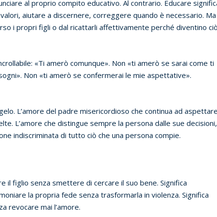
nciare al proprio compito educativo. Al contrario. Educare signific
 valori, aiutare a discernere, correggere quando è necessario. Ma
o i propri figli o dal ricattarli affettivamente perché diventino ci
incrollabile: «Ti amerò comunque». Non «ti amerò se sarai come ti
 sogni». Non «ti amerò se confermerai le mie aspettative».
angelo. L’amore del padre misericordioso che continua ad aspettar
elte. L’amore che distingue sempre la persona dalle sue decisioni
one indiscriminata di tutto ciò che una persona compie.
il figlio senza smettere di cercare il suo bene. Significa
oniare la propria fede senza trasformarla in violenza. Significa
nza revocare mai l’amore.