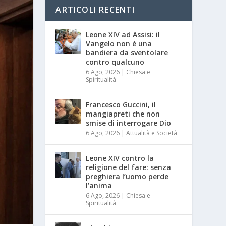
ARTICOLI RECENTI
Leone XIV ad Assisi: il
Vangelo non è una
bandiera da sventolare
contro qualcuno
6 Ago, 2026
|
Chiesa e
Spiritualità
Francesco Guccini, il
mangiapreti che non
smise di interrogare Dio
6 Ago, 2026
|
Attualità e Società
Leone XIV contro la
religione del fare: senza
preghiera l’uomo perde
l’anima
6 Ago, 2026
|
Chiesa e
Spiritualità