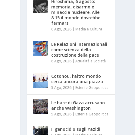
Hiroshima, 6 agosto:
memoria, disarmo e
minaccia nucleare. Alle
8.15 il mondo dovrebbe
fermarsi
6 Ago, 2026
|
Media e Cultura
Le Relazioni internazionali
come scienza della
costruzione della pace
6 Ago, 2026
|
Attualità e Società
Cotonou, l’altro mondo
cerca ancora una piazza
5 Ago, 2026
|
Esteri e Geopolitica
Le bare di Gaza accusano
anche Washington
5 Ago, 2026
|
Esteri e Geopolitica
Il genocidio sugli Yazidi