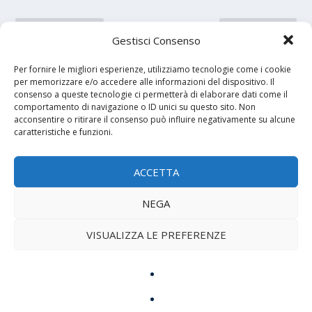
PRECEDENTE
PROSSIMO
Gestisci Consenso
Maturità 2026 e caso
Russia, Baltico e
Per fornire le migliori esperienze, utilizziamo tecnologie come i cookie
Yamal: la fatica scomparsa
Scandinavia: quanto è
per memorizzare e/o accedere alle informazioni del dispositivo. Il
della Generazione Z
reale la minaccia
consenso a queste tecnologie ci permetterà di elaborare dati come il
comportamento di navigazione o ID unici su questo sito. Non
acconsentire o ritirare il consenso può influire negativamente su alcune
CIRCA L'AUTORE
caratteristiche e funzioni.
Alfonso Bruno
ACCETTA
NEGA
VISUALIZZA LE PREFERENZE
POST CORRELATI