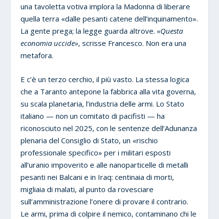
una tavoletta votiva implora la Madonna di liberare
quella terra «dalle pesanti catene dell’inquinamento».
La gente prega; la legge guarda altrove.
«Questa
economia uccide»
, scrisse Francesco. Non era una
metafora.
E c’è un terzo cerchio, il più vasto. La stessa logica
che a Taranto antepone la fabbrica alla vita governa,
su scala planetaria, l’industria delle armi. Lo Stato
italiano — non un comitato di pacifisti — ha
riconosciuto nel 2025, con le sentenze dell’Adunanza
plenaria del Consiglio di Stato, un «rischio
professionale specifico» per i militari esposti
all’uranio impoverito e alle nanoparticelle di metalli
pesanti nei Balcani e in Iraq: centinaia di morti,
migliaia di malati, al punto da rovesciare
sull’amministrazione l’onere di provare il contrario.
Le armi, prima di colpire il nemico, contaminano chi le