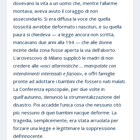
dovevano la vita a un uomo che, mentre l’allarme
montava, aveva avuto il coraggio di non
assecondarlo. Si era diffusa la voce che quella
tossicità avrebbe deformato i nascituri, e su quella
paura si chiedeva — a legge ancora non scritta,
mancavano due anni alla 194 — che alle donne
incinte della zona fosse aperta la via dell’aborto.
L’arcivescovo di Milano supplicò le madri di non
credere alle
«voci allarmistiche … manipolate con
intendimenti interessati e faziosi»
, e offrì famiglie
pronte ad adottare i bambini che fossero nati malati.
La Conferenza episcopale, per due volte in
quell’autunno, denunciò la strumentalizzazione del
disastro. Poi accadde l’unica cosa che nessuno citò
più: nessuno di quei bambini nacque deforme. La
tragedia, semplicemente, era stata arruolata per
forzare una legge e legittimare la soppressione
dell’innocente.