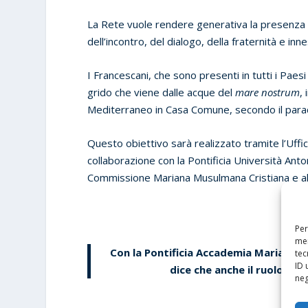
La Rete vuole rendere generativa la presenza
dell’incontro, del dialogo, della fraternità e in
I Francescani, che sono presenti in tutti i Paes
grido che viene dalle acque del
mare nostrum
,
Mediterraneo in Casa Comune, secondo il parad
Questo obiettivo sarà realizzato tramite l’Uffici
collaborazione con la Pontificia Università Ant
Commissione Mariana Musulmana Cristiana e alt
Per
mem
Con la Pontificia Accademia Mariana, il
tec
ID 
dice che anche il ruolo de
neg