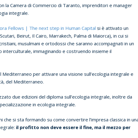
o con la Camera di Commercio di Taranto, imprenditori e manager
ogia integrale.
ora Fellows | The next step in Human Capital
si è attivato un
utari, Beirut, Il Cairo, Marrakech, Palma di Maiorca), in cui si
cristiani, musulmani e ortodossi che saranno accompagnati in un
io interculturale, immaginando e costruendo insieme il
l Mediterraneo per attivare una visione sull’ecologia integrale e
ità, del Mediterraneo.
zzato due edizioni del diploma sull’ecologia integrale, inoltre da
pecializzazione in ecologia integrale.
ani che si sta formando su come convertire l’impresa classica in un
tegrale:
il profitto non deve essere il fine, ma il mezzo per