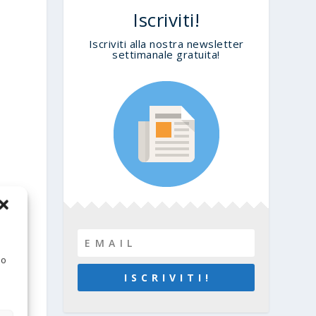
Iscriviti!
Iscriviti alla nostra newsletter
settimanale gratuita!
 o
I S C R I V I T I !