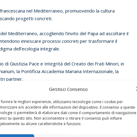
 francescana nel Mediterraneo, promuovendo la cultura
nescando progetti concreti.
i del Mediterraneo, accogliendo l’invito del Papa ad ascoltare il
 intendono innescare processi concreti per trasformare il
igma dell’ecologia integrale.
o di Giustizia Pace e Integrità del Creato dei Frati Minori, in
onianum, la Pontificia Accademia Mariana Internazionale, la
ri partner.
Gestisci Consenso
 fornire le migliori esperienze, utilizziamo tecnologie come i cookie per
orizzare e/o accedere alle informazioni del dispositivo. Il consenso a queste
 ruolo di Maria, che collega e unisce cristiani e musulmani, ci
nologie ci permetterà di elaborare dati come il comportamento di navigazione
unici su questo sito. Non acconsentire o ritirare il consenso può influire
lla donna può essere pensato in maniera diversa.
ativamente su alcune caratteristiche e funzioni.