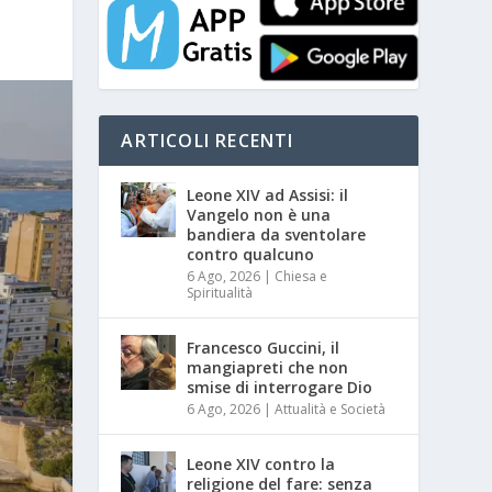
ARTICOLI RECENTI
Leone XIV ad Assisi: il
Vangelo non è una
bandiera da sventolare
contro qualcuno
6 Ago, 2026
|
Chiesa e
Spiritualità
Francesco Guccini, il
mangiapreti che non
smise di interrogare Dio
6 Ago, 2026
|
Attualità e Società
Leone XIV contro la
religione del fare: senza