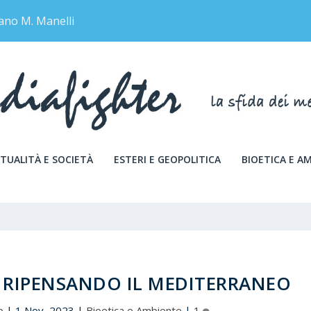
ano M. Manelli
TUALITÀ E SOCIETÀ
ESTERI E GEOPOLITICA
BIOETICA E A
E RIPENSANDO IL MEDITERRANEO
o
|
1 Nov, 2023
|
Bioetica e Ambiente
|
1