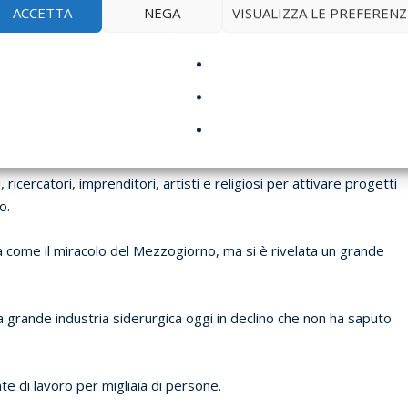
ACCETTA
NEGA
VISUALIZZA LE PREFERENZ
re il ruolo della donna
, che è uno dei drammi di tanti paesi del
n territorio ferito da un modello di sviluppo sbagliato, e dal qual
e poliedrica e generativa.
ricercatori, imprenditori, artisti e religiosi per attivare progetti
o.
a come il miracolo del Mezzogiorno, ma si è rivelata un grande
 grande industria siderurgica oggi in declino che non ha saputo
onte di lavoro per migliaia di persone.