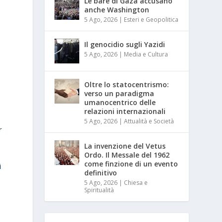
Le bare di Gaza accusano
anche Washington
5 Ago, 2026
|
Esteri e Geopolitica
Il genocidio sugli Yazidi
5 Ago, 2026
|
Media e Cultura
Oltre lo statocentrismo:
verso un paradigma
umanocentrico delle
relazioni internazionali
5 Ago, 2026
|
Attualità e Società
r
La invenzione del Vetus
Ordo. Il Messale del 1962
come finzione di un evento
i
definitivo
5 Ago, 2026
|
Chiesa e
Spiritualità
a