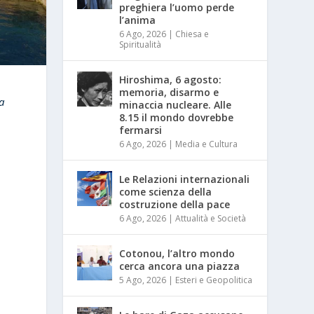
preghiera l’uomo perde
l’anima
6 Ago, 2026
|
Chiesa e
Spiritualità
Hiroshima, 6 agosto:
memoria, disarmo e
a
minaccia nucleare. Alle
8.15 il mondo dovrebbe
fermarsi
6 Ago, 2026
|
Media e Cultura
Le Relazioni internazionali
come scienza della
costruzione della pace
6 Ago, 2026
|
Attualità e Società
Cotonou, l’altro mondo
cerca ancora una piazza
5 Ago, 2026
|
Esteri e Geopolitica