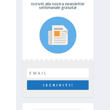
Iscriviti alla nostra newsletter
settimanale gratuita!
o
I S C R I V I T I !