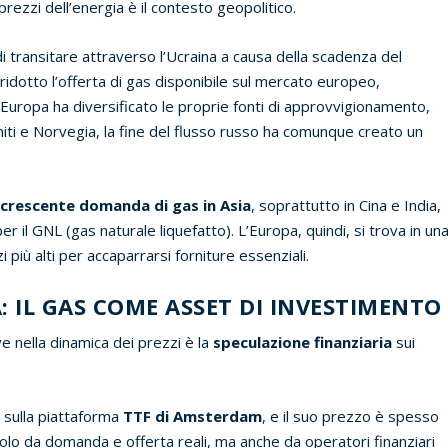
prezzi dell’energia è il contesto geopolitico.
i transitare attraverso l’Ucraina a causa della scadenza del
dotto l’offerta di gas disponibile sul mercato europeo,
Europa ha diversificato le proprie fonti di approvvigionamento,
niti e Norvegia, la fine del flusso russo ha comunque creato un
a
crescente domanda di gas in Asia
, soprattutto in Cina e India,
 il GNL (gas naturale liquefatto). L’Europa, quindi, si trova in un
iù alti per accaparrarsi forniture essenziali.
: IL GAS COME ASSET DI INVESTIMENTO
ave nella dinamica dei prezzi è la
speculazione finanziaria
sui
e sulla piattaforma
TTF di Amsterdam
, e il suo prezzo è spesso
olo da domanda e offerta reali, ma anche da operatori finanziari