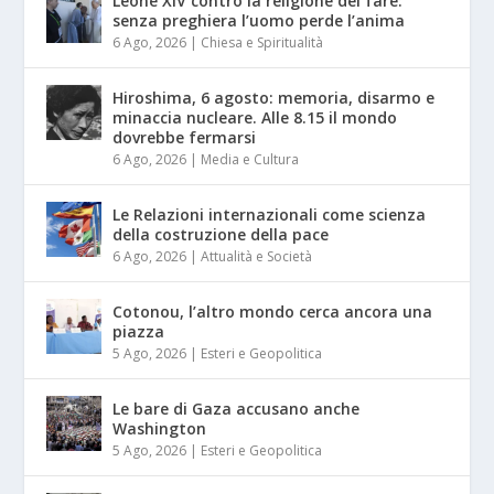
Leone XIV contro la religione del fare:
senza preghiera l’uomo perde l’anima
6 Ago, 2026
|
Chiesa e Spiritualità
Hiroshima, 6 agosto: memoria, disarmo e
minaccia nucleare. Alle 8.15 il mondo
dovrebbe fermarsi
6 Ago, 2026
|
Media e Cultura
Le Relazioni internazionali come scienza
della costruzione della pace
6 Ago, 2026
|
Attualità e Società
Cotonou, l’altro mondo cerca ancora una
piazza
5 Ago, 2026
|
Esteri e Geopolitica
Le bare di Gaza accusano anche
Washington
5 Ago, 2026
|
Esteri e Geopolitica