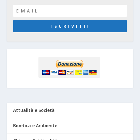
I S C R I V I T I !
Attualità e Società
Bioetica e Ambiente