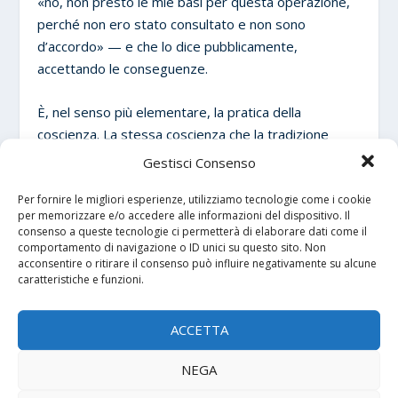
«no, non presto le mie basi per questa operazione,
perché non ero stato consultato e non sono
d’accordo» — e che lo dice pubblicamente,
accettando le conseguenze.
È, nel senso più elementare, la pratica della
coscienza. La stessa coscienza che la tradizione
cristiana ha sempre difeso come irriducibile e
Gestisci Consenso
inalienabile — anche quando costa, anche quando il
Per fornire le migliori esperienze, utilizziamo tecnologie come i cookie
potente di turno la chiama «terribile».
per memorizzare e/o accedere alle informazioni del dispositivo. Il
consenso a queste tecnologie ci permetterà di elaborare dati come il
La storia non ci dirà se Sánchez aveva torto o
comportamento di navigazione o ID unici su questo sito. Non
acconsentire o ritirare il consenso può influire negativamente su alcune
ragione sulla questione militare. Ma ci dirà che in un
caratteristiche e funzioni.
momento in cui l’Europa si trovava costretta a
scegliere tra obbedienza e dignità, qualcuno ha
ACCETTA
scelto la seconda. E che per questo ha ricevuto, in
cambio, un aggettivo. Da un uomo che ne ha già usati
NEGA
tanti, su tutti.