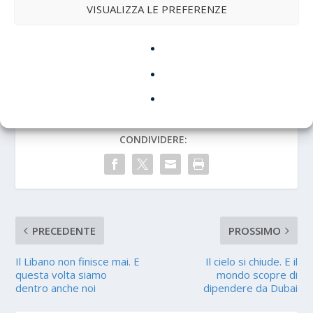
VISUALIZZA LE PREFERENZE
«Terribile». Il Libano brucia. L’Iran conta i morti. I
militari italiani sono nei bunker. E l’alleanza
occidentale litiga sulle basi spagnole.
CONDIVIDERE:
PRECEDENTE
PROSSIMO
Il Libano non finisce mai. E
Il cielo si chiude. E il
questa volta siamo
mondo scopre di
dentro anche noi
dipendere da Dubai