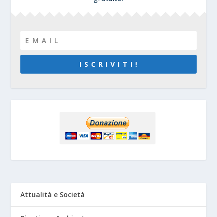
I S C R I V I T I !
Attualità e Società