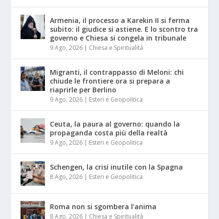
Armenia, il processo a Karekin II si ferma
subito: il giudice si astiene. E lo scontro tra
governo e Chiesa si congela in tribunale
9 Ago, 2026
|
Chiesa e Spiritualità
Migranti, il contrappasso di Meloni: chi
chiude le frontiere ora si prepara a
riaprirle per Berlino
9 Ago, 2026
|
Esteri e Geopolitica
Ceuta, la paura al governo: quando la
propaganda costa più della realtà
9 Ago, 2026
|
Esteri e Geopolitica
Schengen, la crisi inutile con la Spagna
8 Ago, 2026
|
Esteri e Geopolitica
Roma non si sgombera l’anima
8 Ago, 2026
|
Chiesa e Spiritualità