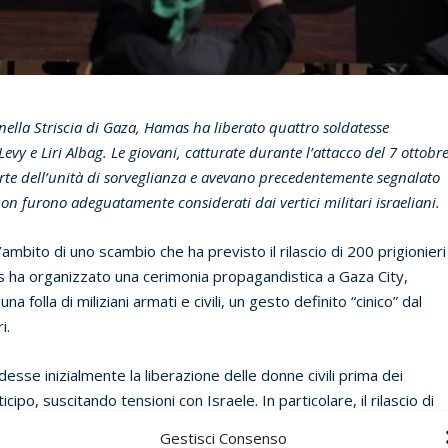
nella Striscia di Gaza, Hamas ha liberato quattro soldatesse
evy e Liri Albag. Le giovani, catturate durante l’attacco del 7 ottobr
rte dell’unità di sorveglianza e avevano precedentemente segnalato
on furono adeguatamente considerati dai vertici militari israeliani.
ambito di uno scambio che ha previsto il rilascio di 200 prigionieri
as ha organizzato una cerimonia propagandistica a Gaza City,
 folla di miliziani armati e civili, un gesto definito “cinico” dal
ri.
esse inizialmente la liberazione delle donne civili prima dei
icipo, suscitando tensioni con Israele. In particolare, il rilascio di
29 anni, è stato ritardato. Si ritiene che Arbel sia nelle mani della
Gestisci Consenso