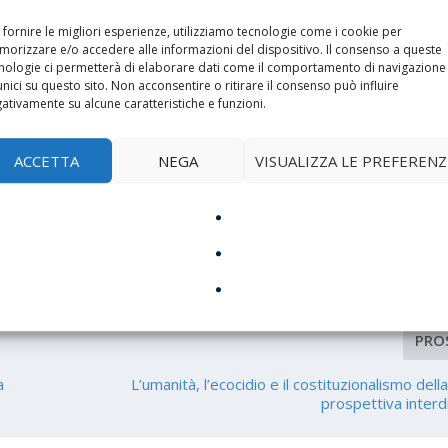
 causato il ritardo nella sua liberazione.
 fornire le migliori esperienze, utilizziamo tecnologie come i cookie per
tione delle segnalazioni iniziali da parte delle soldatesse riguardo
orizzare e/o accedere alle informazioni del dispositivo. Il consenso a queste
nologie ci permetterà di elaborare dati come il comportamento di navigazione
i concentra ora sulla necessità di migliorare le procedure di
unici su questo sito. Non acconsentire o ritirare il consenso può influire
o israeliano per prevenire simili situazioni in futuro.
ativamente su alcune caratteristiche e funzioni.
ACCETTA
NEGA
VISUALIZZA LE PREFERENZ
ERE:
PRO
a
L’umanità, l’ecocidio e il costituzionalismo dell
prospettiva interdi