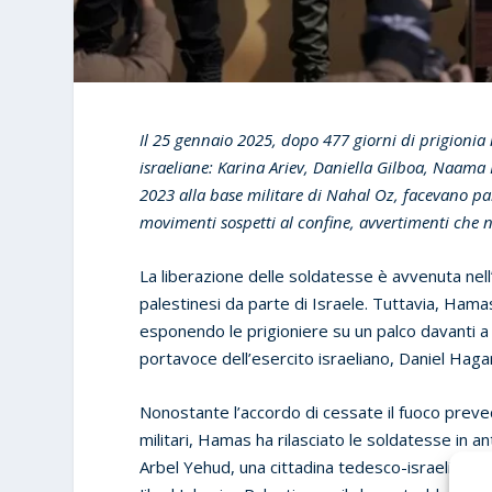
Il 25 gennaio 2025, dopo 477 giorni di prigionia 
israeliane: Karina Ariev, Daniella Gilboa, Naama L
2023 alla base militare di Nahal Oz, facevano pa
movimenti sospetti al confine, avvertimenti che n
La liberazione delle soldatesse è avvenuta nell’
palestinesi da parte di Israele. Tuttavia, Ham
esponendo le prigioniere su un palco davanti a una
portavoce dell’esercito israeliano, Daniel Haga
Nonostante l’accordo di cessate il fuoco preved
militari, Hamas ha rilasciato le soldatesse in ant
Arbel Yehud, una cittadina tedesco-israeliana di 