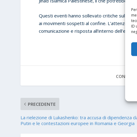
Jihad Islamica Palestinese, il che potrebbe aver
Per
Questi eventi hanno sollevato critiche sulla ges
mem
tec
ai movimenti sospetti al confine. L’attenzione s
ID 
comunicazione e risposta all’interno dell’esercit
neg
CONDIVID
PRECEDENTE
La rielezione di Lukashenko: tra accusa di dipendenza d
Putin e le contestazioni europee in Romania e Georgia