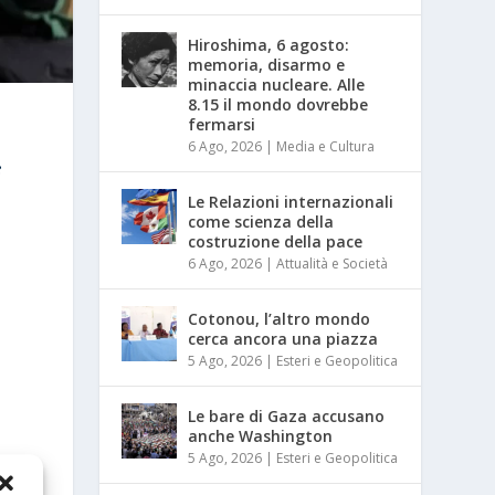
Hiroshima, 6 agosto:
memoria, disarmo e
minaccia nucleare. Alle
8.15 il mondo dovrebbe
fermarsi
6 Ago, 2026
|
Media e Cultura
e
Le Relazioni internazionali
come scienza della
costruzione della pace
6 Ago, 2026
|
Attualità e Società
Cotonou, l’altro mondo
cerca ancora una piazza
5 Ago, 2026
|
Esteri e Geopolitica
Le bare di Gaza accusano
anche Washington
5 Ago, 2026
|
Esteri e Geopolitica