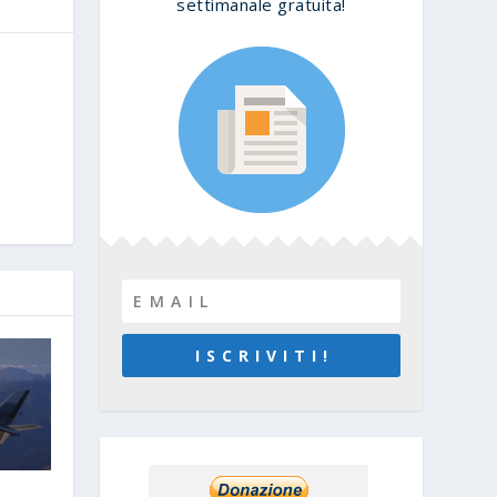
settimanale gratuita!
I S C R I V I T I !