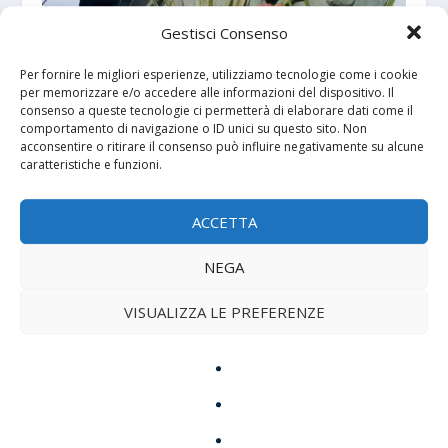
Gestisci Consenso
Per fornire le migliori esperienze, utilizziamo tecnologie come i cookie
Pizzolungo, l’innocenza fatta a pezzi
per memorizzare e/o accedere alle informazioni del dispositivo. Il
2 Aprile 2026
consenso a queste tecnologie ci permetterà di elaborare dati come il
comportamento di navigazione o ID unici su questo sito. Non
acconsentire o ritirare il consenso può influire negativamente su alcune
caratteristiche e funzioni.
ACCETTA
NEGA
VISUALIZZA LE PREFERENZE
L’ideologo Bannon scende nuovamente in
campo
21 Febbraio 2025