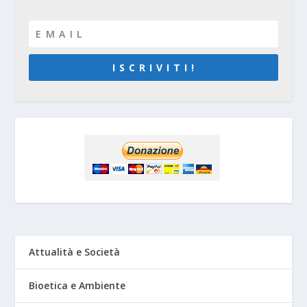
I S C R I V I T I !
Attualità e Società
Bioetica e Ambiente