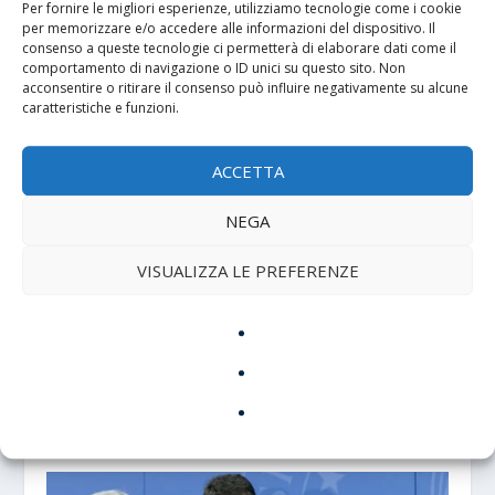
Per fornire le migliori esperienze, utilizziamo tecnologie come i cookie
per memorizzare e/o accedere alle informazioni del dispositivo. Il
Tim Walz: Un Nuovo Protagonista tra i
consenso a queste tecnologie ci permetterà di elaborare dati come il
Democratici in USA
comportamento di navigazione o ID unici su questo sito. Non
acconsentire o ritirare il consenso può influire negativamente su alcune
7 Agosto 2024
caratteristiche e funzioni.
ACCETTA
NEGA
VISUALIZZA LE PREFERENZE
Ucraina: dopo tre anni di guerra, il futuro
incerto tra tradimento e ricostruzione
23 Febbraio 2025