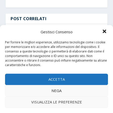
POST CORRELATI
Gestisci Consenso
Per fornire le migliori esperienze, utilizziamo tecnologie come i cookie
per memorizzare e/o accedere alle informazioni del dispositivo. Il
consenso a queste tecnologie ci permetterà di elaborare dati come il
comportamento di navigazione o ID unici su questo sito. Non
acconsentire o ritirare il consenso può influire negativamente su alcune
caratteristiche e funzioni.
ACCETTA
NEGA
Santa Caterina e Leone XIV: Roma non è una
geografia, è libertà della Chiesa
VISUALIZZA LE PREFERENZE
29 Aprile 2026