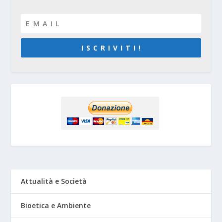
I S C R I V I T I !
Attualità e Società
Bioetica e Ambiente