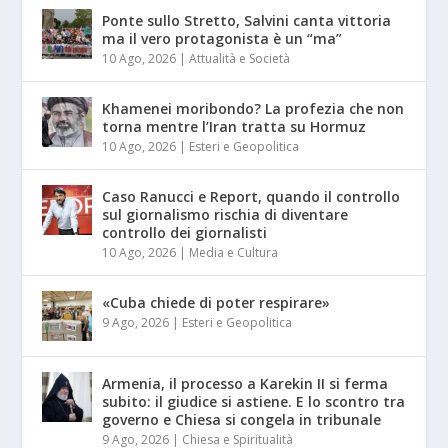
Ponte sullo Stretto, Salvini canta vittoria
ma il vero protagonista è un “ma”
10 Ago, 2026
|
Attualità e Società
Khamenei moribondo? La profezia che non
torna mentre l’Iran tratta su Hormuz
10 Ago, 2026
|
Esteri e Geopolitica
Caso Ranucci e Report, quando il controllo
sul giornalismo rischia di diventare
controllo dei giornalisti
10 Ago, 2026
|
Media e Cultura
«Cuba chiede di poter respirare»
9 Ago, 2026
|
Esteri e Geopolitica
Armenia, il processo a Karekin II si ferma
subito: il giudice si astiene. E lo scontro tra
governo e Chiesa si congela in tribunale
9 Ago, 2026
|
Chiesa e Spiritualità