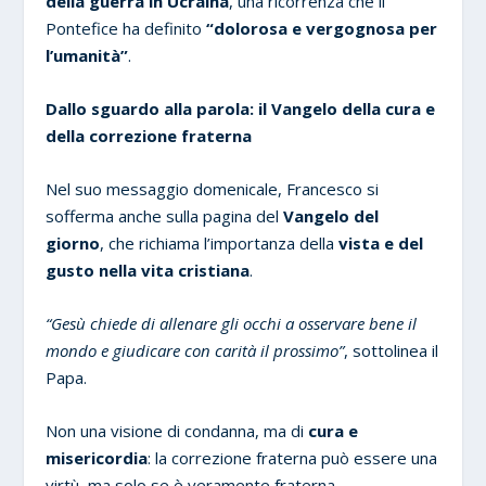
della guerra in Ucraina
, una ricorrenza che il
Pontefice ha definito
“dolorosa e vergognosa per
l’umanità”
.
Dallo sguardo alla parola: il Vangelo della cura e
della correzione fraterna
Nel suo messaggio domenicale, Francesco si
sofferma anche sulla pagina del
Vangelo del
giorno
, che richiama l’importanza della
vista e del
gusto nella vita cristiana
.
“Gesù chiede di allenare gli occhi a osservare bene il
mondo e giudicare con carità il prossimo”
, sottolinea il
Papa.
Non una visione di condanna, ma di
cura e
misericordia
: la correzione fraterna può essere una
virtù, ma solo se è veramente fraterna.