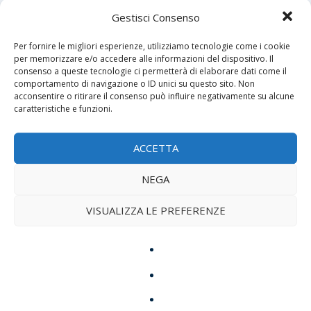
Non basta attrarli. Bisogna riconoscere le domande
Gestisci Consenso
che portano, anche quando sono confuse,
contraddittorie o nascoste sotto linguaggi lontani
Per fornire le migliori esperienze, utilizziamo tecnologie come i cookie
dalla Chiesa. Il cuore inquieto non è un problema da
per memorizzare e/o accedere alle informazioni del dispositivo. Il
consenso a queste tecnologie ci permetterà di elaborare dati come il
reprimere, ma una soglia da accompagnare.
comportamento di navigazione o ID unici su questo sito. Non
acconsentire o ritirare il consenso può influire negativamente su alcune
caratteristiche e funzioni.
La conclusione dell’omelia si raccoglie nella
confessione giovannea: «Dio è amore; chi rimane
nell’amore rimane in Dio e Dio rimane in lui». È il
ACCETTA
cuore del Vangelo e il cuore di Cristo. Chi vi si
NEGA
immerge non vive più per sé stesso. Questa è la
misura dell’intera omelia: uscire
VISUALIZZA LE PREFERENZE
dall’autoreferenzialità. Nessun uomo è un’isola,
nessuna comunità cristiana è un’isola, nessuna
Chiesa locale è un’isola, nessun popolo è un’isola.
Tutti siamo chiamati a entrare nel mare dell’amore di
Dio e ad aprirlo agli altri.