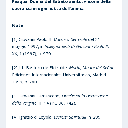
Pasqua
,
Donna del Sabato santo
, e
icona della
speranza in ogni notte dell’anima
.
Note
[1] Giovanni Paolo II,
Udienza Generale
del 21
maggio 1997, in
Insegnamenti di Giovanni Paolo II
,
XX, 1 (1997), p. 970.
[2] J. L. Bastero de Eleizalde,
María, Madre del Señor
,
Ediciones Internacionales Universitarias, Madrid
1999, p. 280.
[3] Giovanni Damasceno,
Omelie sulla Dormizione
della Vergine
, II, 14 (PG 96, 742).
[4] Ignazio di Loyola,
Esercizi Spirituali
, n. 299.