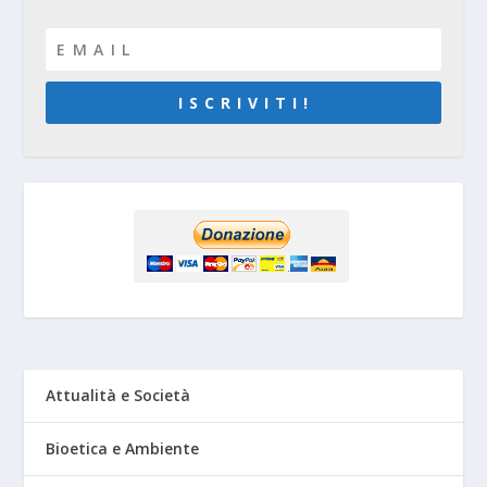
I S C R I V I T I !
Attualità e Società
Bioetica e Ambiente