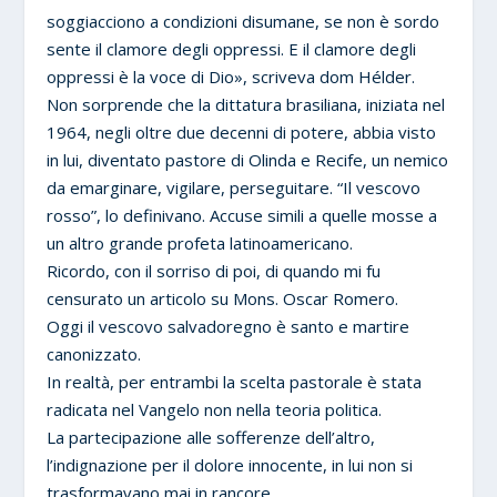
soggiacciono a condizioni disumane, se non è sordo
sente il clamore degli oppressi. E il clamore degli
oppressi è la voce di Dio», scriveva dom Hélder.
Non sorprende che la dittatura brasiliana, iniziata nel
1964, negli oltre due decenni di potere, abbia visto
in lui, diventato pastore di Olinda e Recife, un nemico
da emarginare, vigilare, perseguitare. “Il vescovo
rosso”, lo definivano. Accuse simili a quelle mosse a
un altro grande profeta latinoamericano.
Ricordo, con il sorriso di poi, di quando mi fu
censurato un articolo su Mons. Oscar Romero.
Oggi il vescovo salvadoregno è santo e martire
canonizzato.
In realtà, per entrambi la scelta pastorale è stata
radicata nel Vangelo non nella teoria politica.
La partecipazione alle sofferenze dell’altro,
l’indignazione per il dolore innocente, in lui non si
trasformavano mai in rancore.