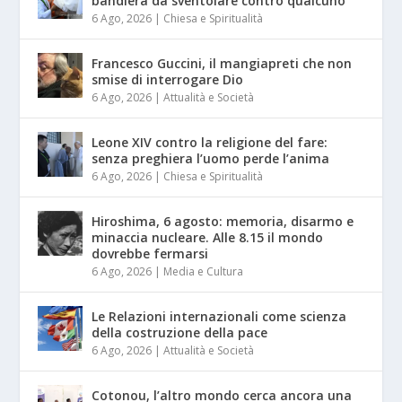
bandiera da sventolare contro qualcuno
6 Ago, 2026
|
Chiesa e Spiritualità
Francesco Guccini, il mangiapreti che non
smise di interrogare Dio
6 Ago, 2026
|
Attualità e Società
Leone XIV contro la religione del fare:
senza preghiera l’uomo perde l’anima
6 Ago, 2026
|
Chiesa e Spiritualità
Hiroshima, 6 agosto: memoria, disarmo e
minaccia nucleare. Alle 8.15 il mondo
dovrebbe fermarsi
6 Ago, 2026
|
Media e Cultura
Le Relazioni internazionali come scienza
della costruzione della pace
6 Ago, 2026
|
Attualità e Società
Cotonou, l’altro mondo cerca ancora una