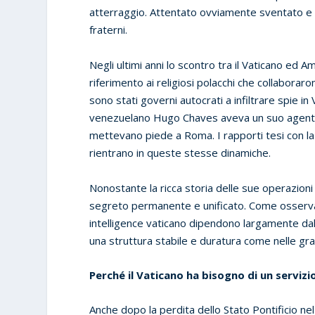
atterraggio. Attentato ovviamente sventato e ch
fraterni.
Negli ultimi anni lo scontro tra il Vaticano ed A
riferimento ai religiosi polacchi che collaboraro
sono stati governi autocrati a infiltrare spie in
venezuelano Hugo Chaves aveva un suo agente
mettevano piede a Roma. I rapporti tesi con la Ci
rientrano in queste stesse dinamiche.
Nonostante la ricca storia delle sue operazioni 
segreto permanente e unificato. Come osserva l
intelligence vaticano dipendono largamente dal
una struttura stabile e duratura come nelle g
Perché il Vaticano ha bisogno di un servizio
Anche dopo la perdita dello Stato Pontificio ne