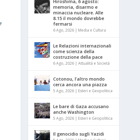
Hiroshima, 6 agosto:
memoria, disarmo e
minaccia nucleare. Alle
8.15 il mondo dovrebbe
e
fermarsi
6 Ago, 2026
|
Media e Cultura
Le Relazioni internazionali
come scienza della
costruzione della pace
6 Ago, 2026
|
Attualità e Società
Cotonou, l’altro mondo
cerca ancora una piazza
5 Ago, 2026
|
Esteri e Geopolitica
Le bare di Gaza accusano
anche Washington
5 Ago, 2026
|
Esteri e Geopolitica
Il genocidio sugli Yazidi