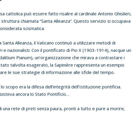
sa cattolica può essere fatto risalire al cardinale Antonio Ghislieri,
na struttura chiamata “Santa Alleanza”. Questo servizio si occupava
 considerata scismatica.
 Santa Alleanza, il Vaticano continuò a utilizzare metodi di
ri e nazionalisti. Con il pontificato di Pio X (1903-1914), nacque un
odalitium Pianum), un’organizzazione che mirava a contrastare i
ia stato talvolta esagerato, la Sapinière rappresenta un esempio
ttare le sue strategie di informazione alle sfide del tempo.
o scopo era la difesa dell’integrità dell’Istituzione pontificia.
isteva ancora lo Stato Pontificio…
di una rete di preti senza paura, pronti a tutto e pure a morire,