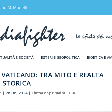
ano M. Manelli
TUALITÀ E SOCIETÀ
ESTERI E GEOPOLITICA
BIOETICA E A
EL VATICANO: TRA MITO E REALTÀ
STORICA
o
|
28 Dic, 2024
|
Chiesa e Spiritualità
|
0