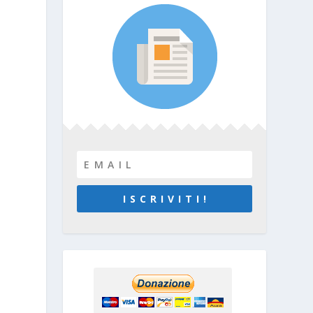
,
I S C R I V I T I !