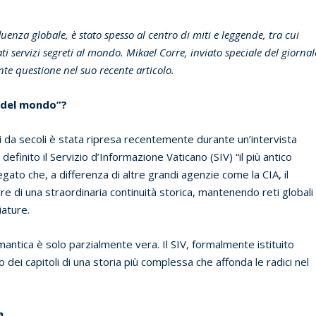
luenza globale, è stato spesso al centro di miti e leggende, tra cui
ati servizi segreti al mondo. Mikael Corre, inviato speciale del giornal
nte questione nel suo recente articolo.
hi del mondo”?
i da secoli è stata ripresa recentemente durante un’intervista
definito il Servizio d’Informazione Vaticano (SIV) “il più antico
spiegato che, a differenza di altre grandi agenzie come la CIA, il
re di una straordinaria continuità storica, mantenendo reti globali
iature.
mantica è solo parzialmente vera. Il SIV, formalmente istituito
dei capitoli di una storia più complessa che affonda le radici nel
a