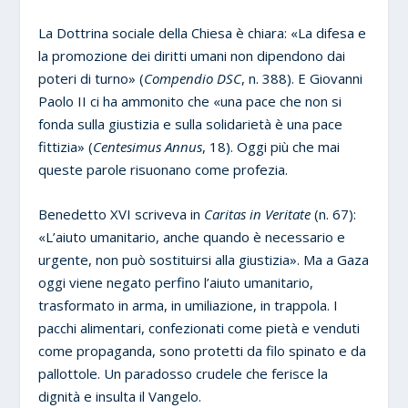
La Dottrina sociale della Chiesa è chiara: «La difesa e
la promozione dei diritti umani non dipendono dai
poteri di turno» (
Compendio DSC
, n. 388). E Giovanni
Paolo II ci ha ammonito che «una pace che non si
fonda sulla giustizia e sulla solidarietà è una pace
fittizia» (
Centesimus Annus
, 18). Oggi più che mai
queste parole risuonano come profezia.
Benedetto XVI scriveva in
Caritas in Veritate
(n. 67):
«L’aiuto umanitario, anche quando è necessario e
urgente, non può sostituirsi alla giustizia». Ma a Gaza
oggi viene negato perfino l’aiuto umanitario,
trasformato in arma, in umiliazione, in trappola. I
pacchi alimentari, confezionati come pietà e venduti
come propaganda, sono protetti da filo spinato e da
pallottole. Un paradosso crudele che ferisce la
dignità e insulta il Vangelo.