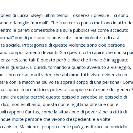
diocesi di Lucca. «Negli ultimi tempi – osserva il presule – ci sono
one e famiglie “normali”. Che a un certo punto mettono in atto de
dentro le pareti domestiche sia sulla pubblica via come accaduto
ormali” non di persone riconosciute come violente o di casi
sta sociale. Protagonisti di queste violenze sono cioè persone
no comportamenti devianti. Già questo ci fa capire che non si pu
quenza restano tali. E questo però ci dice che il male è in agguato.
re in guardia». E quindi, tornando a quanto avvenuto a Viareggio,
no il loro corso, ma il video che abbiamo tutti visto evidenzia un
are con la macchina più volte sopra il corpo di una persona? Com
 una capace imprenditrice, potesse compiere un’azione del genere
ttivi: chi esulta perché questo episodio sarebbe un episodio di
o dico, non esultiamo, questa non è legittima difesa e non è
ali rapporti Caritas, come la situazione di povertà nella città di
unque molte persone che vivono d’espedienti e a volte
lo capisco. Ma niente, proprio niente può giustificare un omicidio.