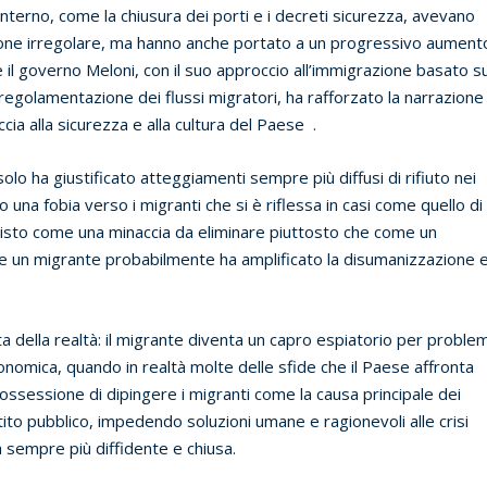
’Interno, come la chiusura dei porti e i decreti sicurezza, avevano
azione irregolare, ma hanno anche portato a un progressivo aument
 il governo Meloni, con il suo approccio all’immigrazione basato s
 regolamentazione dei flussi migratori, ha rafforzato la narrazione
ia alla sicurezza e alla cultura del Paese .
olo ha giustificato atteggiamenti sempre più diffusi di rifiuto nei
 una fobia verso i migranti che si è riflessa in casi come quello di
visto come una minaccia da eliminare piuttosto che come un
 fosse un migrante probabilmente ha amplificato la disumanizzazione 
 della realtà: il migrante diventa un capro espiatorio per problem
conomica, quando in realtà molte delle sfide che il Paese affronta
’ossessione di dipingere i migranti come la causa principale dei
attito pubblico, impedendo soluzioni umane e ragionevoli alle crisi
 sempre più diffidente e chiusa.