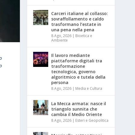
Carceri italiane al collasso:
sovraffollamento e caldo
trasformano l’estate in
una pena nella pena
8 Ago, 2026
|
Bioetica e
Ambiente
Il lavoro mediante
o
piattaforme digitali tra
o
trasformazione
tecnologica, governo
algoritmico e tutela della
persona
8 Ago, 2026
|
Media e Cultura
La Mecca armata: nasce il
-
triangolo sunnita che
cambia il Medio Oriente
8 Ago, 2026
|
Esteri e Geopolitica