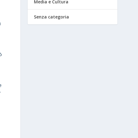
Media e Cultura
Senza categoria
i
ò
e
?