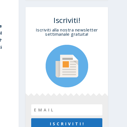
Iscriviti!
e
Iscriviti alla nostra newsletter
l
settimanale gratuita!
?
i
I S C R I V I T I !