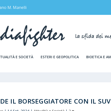
ano M. Manelli
TUALITÀ E SOCIETÀ
ESTERI E GEOPOLITICA
BIOETICA E A
DE IL BORSEGGIATORE CON IL SUV
eo
|
14 Set, 2024
|
Attualità e Società
|
2