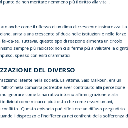
l punto da non meritare nemmeno più il diritto alla vita .
to anche come il riflesso di un clima di crescente insicurezza. La
diane, unita a una crescente sfiducia nelle istituzioni e nelle forze
a fai-da-te. Tuttavia, questo tipo di reazione alimenta un circolo
 cinismo sempre più radicato: non ci si ferma più a valutare la dignit
’impulso, spesso con esiti drammatici.
IZZAZIONE DEL DIVERSO
 razzismo latente nella società. La vittima, Said Malkoun, era un
di “altro” nella comunità potrebbe aver contribuito alla percezione
o ignorare come la narrativa intorno all’immigrazione e alla
li individui come minacce piuttosto che come esseri umani,
i conflitto . Questo episodio può riflettere un diffuso pregiudizio
ando il disprezzo e l’indifferenza nei confronti della sofferenza d