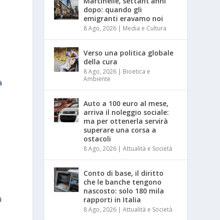
Marcinelle, settant’anni
dopo: quando gli
emigranti eravamo noi
8 Ago, 2026
|
Media e Cultura
Verso una politica globale
della cura
8 Ago, 2026
|
Bioetica e
Ambiente
à
Auto a 100 euro al mese,
arriva il noleggio sociale:
ma per ottenerla servirà
superare una corsa a
ostacoli
8 Ago, 2026
|
Attualità e Società
Conto di base, il diritto
che le banche tengono
nascosto: solo 180 mila
i
rapporti in Italia
8 Ago, 2026
|
Attualità e Società