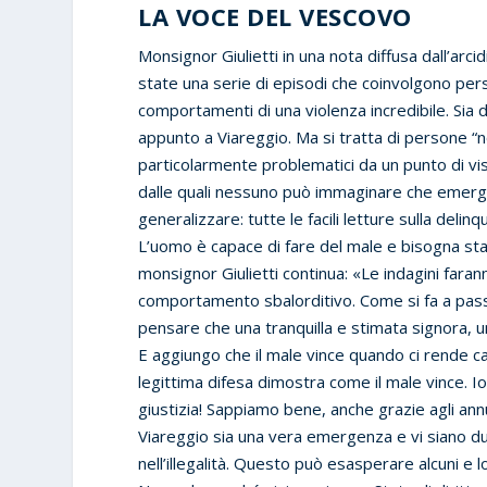
LA VOCE DEL VESCOVO
Monsignor Giulietti in una nota diffusa dall’arci
state una serie di episodi che coinvolgono pers
comportamenti di una violenza incredibile. Sia 
appunto a Viareggio. Ma si tratta di persone “n
particolarmente problematici da un punto di vi
dalle quali nessuno può immaginare che emerga
generalizzare: tutte le facili letture sulla delin
L’uomo è capace di fare del male e bisogna sta
monsignor Giulietti continua: «Le indagini faran
comportamento sbalorditivo. Come si fa a pass
pensare che una tranquilla e stimata signora,
E aggiungo che il male vince quando ci rende ca
legittima difesa dimostra come il male vince. I
giustizia! Sappiamo bene, anche grazie agli annu
Viareggio sia una vera emergenza e vi siano d
nell’illegalità. Questo può esasperare alcuni e 