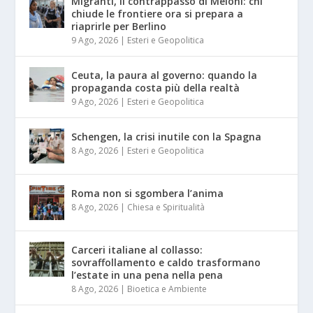
Migranti, il contrappasso di Meloni: chi
chiude le frontiere ora si prepara a
riaprirle per Berlino
9 Ago, 2026
|
Esteri e Geopolitica
Ceuta, la paura al governo: quando la
propaganda costa più della realtà
9 Ago, 2026
|
Esteri e Geopolitica
Schengen, la crisi inutile con la Spagna
8 Ago, 2026
|
Esteri e Geopolitica
Roma non si sgombera l’anima
8 Ago, 2026
|
Chiesa e Spiritualità
Carceri italiane al collasso:
sovraffollamento e caldo trasformano
l’estate in una pena nella pena
8 Ago, 2026
|
Bioetica e Ambiente