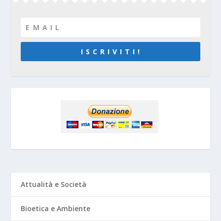
I S C R I V I T I !
Attualità e Società
Bioetica e Ambiente