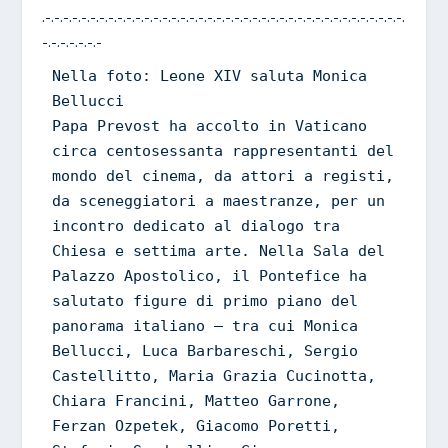
.-.-.-.-.-.-.-.-.-.-.-.-.-.-.-.-.-.-.-.-.-.-.-.-.-.-.-.-.-.-.-.-.-.-.-.-.-.-.-.-.
-.-.-.-.-.-.-
Nella foto: Leone XIV saluta Monica 
Bellucci
Papa Prevost ha accolto in Vaticano 
circa centosessanta rappresentanti del 
mondo del cinema, da attori a registi, 
da sceneggiatori a maestranze, per un 
incontro dedicato al dialogo tra 
Chiesa e settima arte. Nella Sala del 
Palazzo Apostolico, il Pontefice ha 
salutato figure di primo piano del 
panorama italiano – tra cui Monica 
Bellucci, Luca Barbareschi, Sergio 
Castellitto, Maria Grazia Cucinotta, 
Chiara Francini, Matteo Garrone, 
Ferzan Ozpetek, Giacomo Poretti, 