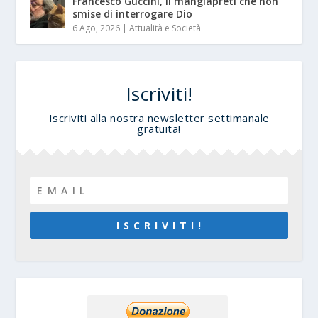
Francesco Guccini, il mangiapreti che non
smise di interrogare Dio
6 Ago, 2026
|
Attualità e Società
Iscriviti!
Iscriviti alla nostra newsletter settimanale
gratuita!
I S C R I V I T I !