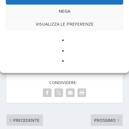
NEGA
Due Paesi fratelli, la stessa lingua della sabbia, la
stessa amicizia con Mosca, lo stesso sospetto
VISUALIZZA LE PREFERENZE
reciproco.
È la parabola di un’Africa che cerca libertà e trova
ancora catene — solo più tecnologiche.
CONDIVIDERE:
PRECEDENTE
PROSSIMO