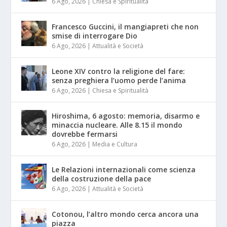
6 Ago, 2026
|
Chiesa e Spiritualità
Francesco Guccini, il mangiapreti che non
smise di interrogare Dio
6 Ago, 2026
|
Attualità e Società
Leone XIV contro la religione del fare:
senza preghiera l’uomo perde l’anima
6 Ago, 2026
|
Chiesa e Spiritualità
Hiroshima, 6 agosto: memoria, disarmo e
minaccia nucleare. Alle 8.15 il mondo
dovrebbe fermarsi
6 Ago, 2026
|
Media e Cultura
Le Relazioni internazionali come scienza
della costruzione della pace
6 Ago, 2026
|
Attualità e Società
Cotonou, l’altro mondo cerca ancora una
piazza