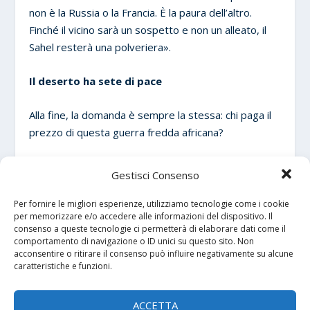
non è la Russia o la Francia. È la paura dell’altro.
Finché il vicino sarà un sospetto e non un alleato, il
Sahel resterà una polveriera».
Il deserto ha sete di pace
Alla fine, la domanda è sempre la stessa: chi paga il
prezzo di questa guerra fredda africana?
Non i governi, ma i popoli.
Gestisci Consenso
E finché i droni voleranno più in alto della diplomazia,
Per fornire le migliori esperienze, utilizziamo tecnologie come i cookie
la pace resterà a terra.
per memorizzare e/o accedere alle informazioni del dispositivo. Il
consenso a queste tecnologie ci permetterà di elaborare dati come il
comportamento di navigazione o ID unici su questo sito. Non
Come ci ha rivelato un missionario da
acconsentire o ritirare il consenso può influire negativamente su alcune
caratteristiche e funzioni.
Bamako: “Abbiamo bisogno di voci, non di velivoli. La
pace non arriva dal cielo, ma dal cuore dei popoli che
ancora sanno guardarsi negli occhi.”
ACCETTA