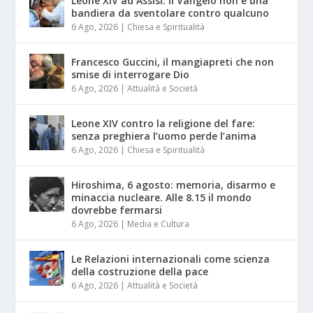
Leone XIV ad Assisi: il Vangelo non è una
bandiera da sventolare contro qualcuno
6 Ago, 2026
|
Chiesa e Spiritualità
Francesco Guccini, il mangiapreti che non
smise di interrogare Dio
6 Ago, 2026
|
Attualità e Società
Leone XIV contro la religione del fare:
senza preghiera l’uomo perde l’anima
6 Ago, 2026
|
Chiesa e Spiritualità
Hiroshima, 6 agosto: memoria, disarmo e
minaccia nucleare. Alle 8.15 il mondo
dovrebbe fermarsi
6 Ago, 2026
|
Media e Cultura
Le Relazioni internazionali come scienza
della costruzione della pace
6 Ago, 2026
|
Attualità e Società