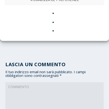
Medici No Vax, il reintegro divide la
maggioranza: tra Quirinale, scienza e politica
21 Luglio 2026
LASCIA UN COMMENTO
Il tuo indirizzo email non sarà pubblicato.
I campi
obbligatori sono contrassegnati
*