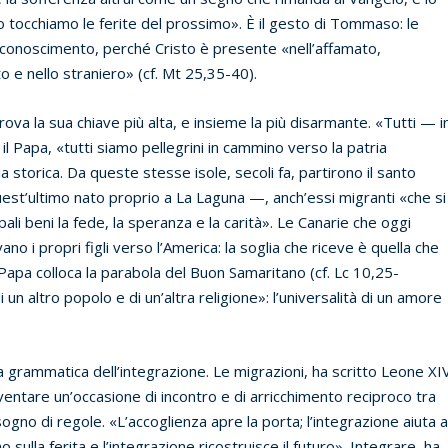
do tocchiamo le ferite del prossimo». È il gesto di Tommaso: le
riconoscimento, perché Cristo è presente «nell’affamato,
to e nello straniero» (cf. Mt 25,35-40).
rova la sua chiave più alta, e insieme la più disarmante. «Tutti — i
 Papa, «tutti siamo pellegrini in cammino verso la patria
 storica. Da queste stesse isole, secoli fa, partirono il santo
st’ultimo nato proprio a La Laguna —, anch’essi migranti «che si
li beni la fede, la speranza e la carità». Le Canarie che oggi
 i propri figli verso l’America: la soglia che riceve è quella che
 Papa colloca la parabola del Buon Samaritano (cf. Lc 10,25-
n altro popolo e di un’altra religione»: l’universalità di un amore
a grammatica dell’integrazione. Le migrazioni, ha scritto Leone XI
entare un’occasione di incontro e di arricchimento reciproco tra
sogno di regole. «L’accoglienza apre la porta; l’integrazione aiuta 
sulla ferita e l’integrazione ricostruisce il futuro». Integrare, ha