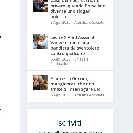
Caso Delmastro, chat e
privacy: quando Borsellino
diventa uno slogan
politico
8 Ago, 2026
|
Attualità e Società
n
Leone XIV ad Assisi: il
Vangelo non è una
bandiera da sventolare
contro qualcuno
6 Ago, 2026
|
Chiesa e
Spiritualità
Francesco Guccini, il
mangiapreti che non
smise di interrogare Dio
6 Ago, 2026
|
Attualità e Società
V
Iscriviti!
a
Iscriviti alla nostra newsletter