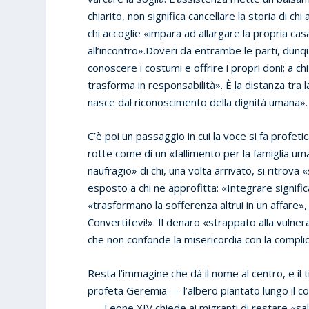
chiarito, non significa cancellare la storia di ch
chi accoglie «impara ad allargare la propria casa
all’incontro».Doveri da entrambe le parti, dunque
conoscere i costumi e offrire i propri doni; a ch
trasforma in responsabilità». È la distanza tra la
nasce dal riconoscimento della dignità umana».
C’è poi un passaggio in cui la voce si fa profeti
rotte come di un «fallimento per la famiglia um
naufragio» di chi, una volta arrivato, si ritrova
esposto a chi ne approfitta: «Integrare signific
«trasformano la sofferenza altrui in un affare»,
Convertitevi!». Il denaro «strappato alla vulner
che non confonde la misericordia con la complic
Resta l’immagine che dà il nome al centro, e il t
profeta Geremia — l’albero piantato lungo il c
—, Leone XIV chiede ai migranti di restare «sa