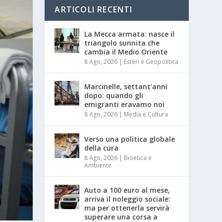
ARTICOLI RECENTI
La Mecca armata: nasce il
triangolo sunnita che
cambia il Medio Oriente
8 Ago, 2026
|
Esteri e Geopolitica
Marcinelle, settant’anni
dopo: quando gli
emigranti eravamo noi
8 Ago, 2026
|
Media e Cultura
Verso una politica globale
della cura
8 Ago, 2026
|
Bioetica e
Ambiente
Auto a 100 euro al mese,
arriva il noleggio sociale:
ma per ottenerla servirà
superare una corsa a