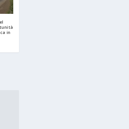
el
tunità
ica in