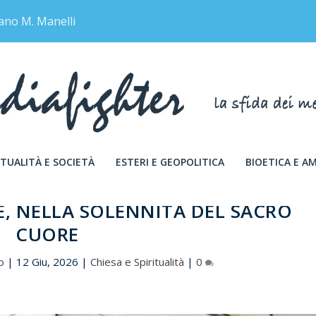
ano M. Manelli
TUALITÀ E SOCIETÀ
ESTERI E GEOPOLITICA
BIOETICA E A
FE, NELLA SOLENNITÀ DEL SACRO
CUORE
o
|
12 Giu, 2026
|
Chiesa e Spiritualità
|
0