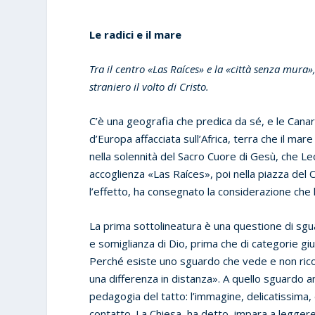
Le radici e il mare
Tra il centro «Las Raíces» e la «città senza mura
straniero il volto di Cristo.
C’è una geografia che predica da sé, e le Canar
d’Europa affacciata sull’Africa, terra che il mar
nella solennità del Sacro Cuore di Gesù, che Le
accoglienza «Las Raíces», poi nella piazza del C
l’effetto, ha consegnato la considerazione che l
La prima sottolineatura è una questione di sgu
e somiglianza di Dio, prima che di categorie giur
Perché esiste uno sguardo che vede e non ricon
una differenza in distanza». A quello sguardo a
pedagogia del tatto: l’immagine, delicatissima, d
contatto. La Chiesa, ha detto, impara a legger