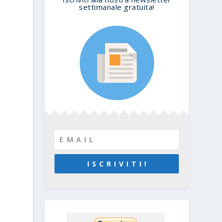
settimanale gratuita!
i
I S C R I V I T I !