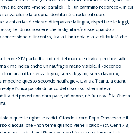
i arriva né creare «mondi paralleli»: è «un cammino reciproco», in cu
 senza diluire la propria identità né chiudere il cuore
: a chi arriva è chiesto di imparare la lingua, rispettare le leggi,
i accoglie, di riconoscere che la dignità «fiorisce quando si
 concessione e l’incontro, tra la filantropia e la «solidarietà che
ca. Leone XIV parla di «cimiteri del mare» e di vite perdute sulle
ana»; ma indica anche un naufragio meno visibile, il «secondo
 «solo in una città, senza lingua, senza legami, senza lavoro»,
a impedire questo secondo naufragio». E ai trafficanti, a quanti
 rivolge l’unica parola di fuoco del discorso: «Fermatevi!
abilità dei poveri non darà pace, né onore, né futuro». È la Chiesa
ità.
itolo a queste righe: le radici. Citando il caro Papa Francesco e il
orso d’acqua, che «non teme quando viene il caldo» (cf. Ger 17,8)
ldamente radicati nel Signore», perché nessuna tempesta li