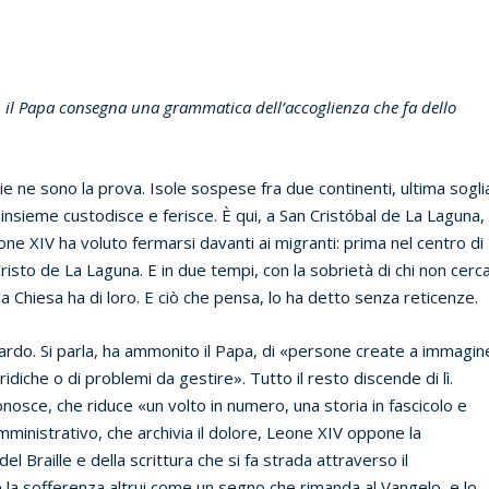
», il Papa consegna una grammatica dell’accoglienza che fa dello
ie ne sono la prova. Isole sospese fra due continenti, ultima sogli
e insieme custodisce e ferisce. È qui, a San Cristóbal de La Laguna,
one XIV ha voluto fermarsi davanti ai migranti: prima nel centro di
risto de La Laguna. E in due tempi, con la sobrietà di chi non cerc
a Chiesa ha di loro. E ciò che pensa, lo ha detto senza reticenze.
ardo. Si parla, ha ammonito il Papa, di «persone create a immagin
idiche o di problemi da gestire». Tutto il resto discende di lì.
osce, che riduce «un volto in numero, una storia in fascicolo e
mministrativo, che archivia il dolore, Leone XIV oppone la
el Braille e della scrittura che si fa strada attraverso il
e la sofferenza altrui come un segno che rimanda al Vangelo, e lo