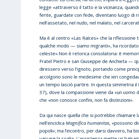
legge «attraverso il tatto e la vicinanza, quan
ferite, guardate con fede, diventano luogo di 
nell’assetato, nel nudo, nel malato, nel carcera
Ma è al centro «Las Raíces» che la riflessione t
qualche modo — siamo migranti», ha ricordato il
celeste».Non è retorica consolatoria: è memoria
Fratel Pietro e san Giuseppe de Anchieta — que
diressero verso l’ignoto, portando come principa
accolgono sono le medesime che ieri congedavano
un tempo lasciò partire. In questa simmetria il
37), dove la compassione viene da «un uomo di u
che «non conosce confini, non fa distinzioni».
Da qui nasce quella che si potrebbe chiamare l
nell’enciclica
Magnifica humanitas
, «possono div
popoli»; ma l’incontro, per darsi davvero, ha bi
varcare la soglia. L’assistenza mette un balsamo 