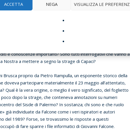
ACCETTA
NEGA
VISUALIZZA LE PREFERENZ
maggio del 1992, giorno del suo attentato.
 Roma, alcuni atti dell’inchiesta su Gladio? La stessa
e diventasse politicamente nota l’esistenza, qualcuno gli aveva gi
diti e conoscenze importanti? Sono tutti interrogativi che vanno a
sa Nostra a mettere a segno la strage di Capaci?
i Brusca proprio da Pietro Rampulla, un esponente storico della
 doveva partecipare materialmente il 23 maggio all’attentato,
Qual è la vera origine, o meglio il vero significato, del foglietto
ci, poco dopo la strage, che conteneva annotazioni su numeri
apocentro del Sisde di Palermo? In sostanza; chi sono e che ruolo
e» già individuate da Falcone come i veri ispiratori e autori
ugno del 1989? Forse, se trovassimo le risposte a questi
ccupò di fare sparire i file informatici di Giovanni Falcone.