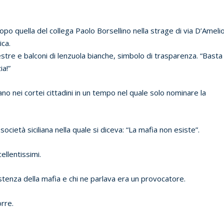
po quella del collega Paolo Borsellino nella strage di via D’Ameli
ica.
estre e balconi di lenzuola bianche, simbolo di trasparenza. “Basta
ia!”
no nei cortei cittadini in un tempo nel quale solo nominare la
cietà siciliana nella quale si diceva: “La mafia non esiste”.
ellentissimi.
stenza della mafia e chi ne parlava era un provocatore.
orre.