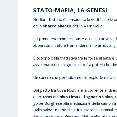
STATO-MAFIA, LA GENESI
Nei libri di storia è consacrata la verità che le
dello
sbarco alleato
del 1943 in Sicilia.
È il primo esempio eclatante di una Trattativa 
abbia continuato a tramandarsi sino ai nostri g
È proprio dalla trattativa fra le forze alleate
avvelenato di dialogo occulto fra poteri che d
Un cancro che periodicamente esplode nella s
Dal patto fra Cosa Nostra e la corrente andreot
esecuzioni di
Salvo Lima
e di
Ignazio Salvo,
r
golpe Borghese alla mediazione della camorra per
Dalla saldatura micidiale fra interessi criminali 
Regione siciliana, Piersanti Mattarella, alla sua