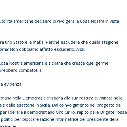
 autorità americane decisero di rivolgersi a Cosa Nostra in vista
fra uno Stato e la mafia. Perché escludere che quella stagione
iorni? Non dobbiamo affatto escluderlo. Anzi.
 e Cosa Nostra americana e siciliana che cresce quel germe
ovrebbero combattersi.
ua evidenza.
tiana nella Democrazia cristiana alla sua rottura culminata nelle
ais delle esattorie in Sicilia. Dal coinvolgimento nel progetto del
 liberare il democristiano Ciro Cirillo, rapito dalle Brigate rosse
e politici per bloccare l’azione riformatrice del presidente della
 uccisione.