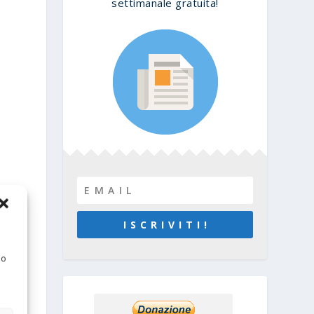
settimanale gratuita!
I S C R I V I T I !
 o