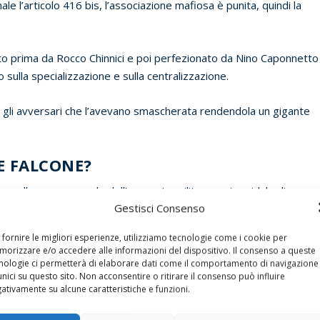
e l’articolo 416 bis, l’associazione mafiosa è punita, quindi la
eato prima da Rocco Chinnici e poi perfezionato da Nino Caponnetto
 sulla specializzazione e sulla centralizzazione.
e gli avversari che l’avevano smascherata rendendola un gigante
RE FALCONE?
ano alla messa a nudo dell’apparato militare e piramidale di cosa
Gestisci Consenso
 fornire le migliori esperienze, utilizziamo tecnologie come i cookie per
orizzare e/o accedere alle informazioni del dispositivo. Il consenso a queste
nologie ci permetterà di elaborare dati come il comportamento di navigazione
unici su questo sito. Non acconsentire o ritirare il consenso può influire
 serie di protezioni e connivenze con la mafia, da parte dei più
ativamente su alcune caratteristiche e funzioni.
ti apparati dello Stato.