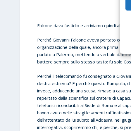
Falcone dava fastidio e arriviamo quindi al 23 
Perché Giovanni Falcone aveva portato con sé, a
organizzazione della quale, ancora prima che n
parlato a Palermo, mettendo a verbale dati ine
battere sempre sullo stesso tasto: fu solo Co
Perché il telecomando fu consegnato a Giovann
destra estrema? E perché questo Rampulla, che
invece, adducendo una scusa, rimase a casa sua? 
repertato dalla scientifica sul cratere di Capa
telefonici riconducibili al Sisde di Roma e al c
hanno avuto nelle stragi le «menti raffinatissim
dell’attentato da lui subito all’Addaura, nel gi
interrogativi, scopriremmo chi, e perché, si preo