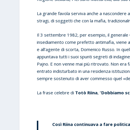
La grande favola serviva anche a nascondere agli
stragi, di soggetti che con la mafia, tradizio
Il 3 settembre 1982, per esempio, il generale
insediamento come prefetto antimafia, viene a
e all’agente di scorta, Domenico Russo. In quell
appuntava tutti i suoi spunti segreti di indagin
Pajno. E non venne mai più ritrovato. Non era 
entrato indisturbato in una residenza istituzio
sempre sostenuto di aver commesso quel «delit
La frase celebre di
Totò Riina
, “
Dobbiamo sca
Così Riina continuava a fare politic