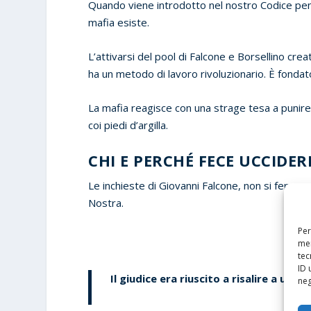
Quando viene introdotto nel nostro Codice penal
mafia esiste.
L’attivarsi del pool di Falcone e Borsellino cr
ha un metodo di lavoro rivoluzionario. È fondato
La mafia reagisce con una strage tesa a punir
coi piedi d’argilla.
CHI E PERCHÉ FECE UCCIDE
Le inchieste di Giovanni Falcone, non si fermav
Nostra.
Per
mem
tec
ID 
Il giudice era riuscito a risalire a una
neg
al