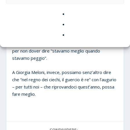
moderato e quello di area cattolica. Quanto a
Giuseppe Conte, malgrado le sue competenze, deve
fare i conti con l’acerbità dei suoi gregari e un bacino
elettorale significativo limitato al Mezzogiorno.
Difficilmente un italiano vorrà investire in
un’alternativa di governo altrettanto poco credibile
per non dover dire “stavamo meglio quando
stavamo peggio”.
A Giorgia Meloni, invece, possiamo senz’altro dire
che “nel regno dei ciechi, il guercio è re” con l’augurio
– per tutti noi – che riprovandoci quest’anno, possa
fare meglio.
CONDIVIDERE: