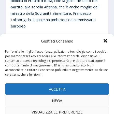
politica di Fratelli d’Italia, cioè la guida de facto del
partito, alla sorella Arianna, che è anche moglie del
ministro della Sovranità alimentare, Francesco
Lollobrigida, il quale ha ambizioni da commissario
europeo.
La forza di Meloni e la popolarità del suo governo
Gestisci Consenso
hanno basi fragili e sono destinate a scemare,
logorate da aspettative frustrate e dalla fatica del
Per fornire le migliori esperienze, utilizziamo tecnologie come i cookie
per memorizzare e/o accedere alle informazioni del dispositivo. Il
governo.
consenso a queste tecnologie ci permetterà di elaborare dati come il
comportamento di navigazione o ID unici su questo sito. Non
I sondaggi la mostrano ancora in maggioranza
acconsentire o ritirare il consenso può influire negativamente su alcune
caratteristiche e funzioni.
poiché l’opposizione PD e Movimento 5 Stelle, fino a
quando rimarrà disunita, sarà punita dall’attuale
legge elettorale.
ACCETTA
NEGA
D’altra parte, il progressismo estremo della Elly
Schlein non intercetta l’elettorato social democratico
VISUALIZZA LE PREFERENZE