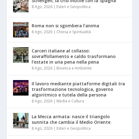
Schengen, la crisi inutile con la Spagna
8 Ago, 2026
|
Esteri e Geopolitica
Roma non si sgombera l’anima
8 Ago, 2026
|
Chiesa e Spiritualità
Carceri italiane al collasso:
sovraffollamento e caldo trasformano
l’estate in una pena nella pena
8 Ago, 2026
|
Bioetica e Ambiente
Il lavoro mediante piattaforme digitali tra
trasformazione tecnologica, governo
algoritmico e tutela della persona
8 Ago, 2026
|
Media e Cultura
La Mecca armata: nasce il triangolo
sunnita che cambia il Medio Oriente
8 Ago, 2026
|
Esteri e Geopolitica