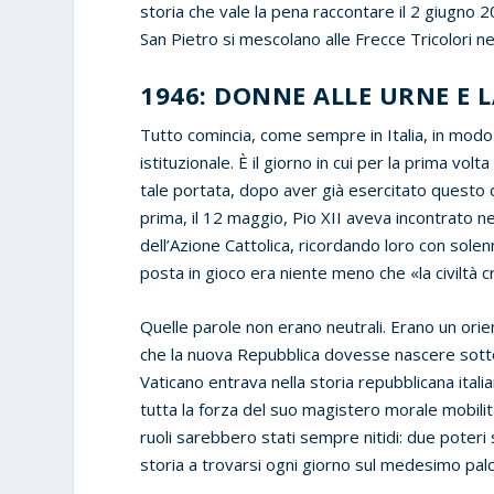
storia che vale la pena raccontare il 2 giugno 
San Pietro si mescolano alle Frecce Tricolori ne
1946: DONNE ALLE URNE E LA
Tutto comincia, come sempre in Italia, in modo
istituzionale. È il giorno in cui per la prima vol
tale portata, dopo aver già esercitato questo di
prima, il 12 maggio, Pio XII aveva incontrato ne
dell’Azione Cattolica, ricordando loro con solen
posta in gioco era niente meno che «la civiltà c
Quelle parole non erano neutrali. Erano un ori
che la nuova Repubblica dovesse nascere sotto il
Vaticano entrava nella storia repubblicana ita
tutta la forza del suo magistero morale mobilitato
ruoli sarebbero stati sempre nitidi: due poteri s
storia a trovarsi ogni giorno sul medesimo pal