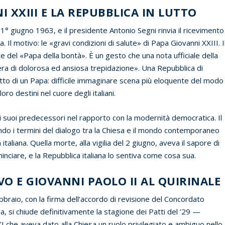
I XXIII E LA REPUBBLICA IN LUTTO
l 1° giugno 1963, e il presidente Antonio Segni rinvia il ricevimento
a. Il motivo: le «gravi condizioni di salute» di Papa Giovanni XXIII. I
e del «Papa della bontà». È un gesto che una nota ufficiale della
a di dolorosa ed ansiosa trepidazione». Una Repubblica di
utto di un Papa: difficile immaginare scena più eloquente del modo
loro destini nel cuore degli italiani.
i suoi predecessori nel rapporto con la modernità democratica. Il
do i termini del dialogo tra la Chiesa e il mondo contemporaneo
aliana. Quella morte, alla vigilia del 2 giugno, aveva il sapore di
nciare, e la Repubblica italiana lo sentiva come cosa sua.
O E GIOVANNI PAOLO II AL QUIRINALE
febbraio, con la firma dell’accordo di revisione del Concordato
a, si chiude definitivamente la stagione dei Patti del ’29 —
 XI che aveva dato alla Chiesa un ruolo privilegiato e ambiguo nello