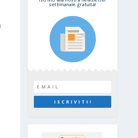
settimanale gratuita!
l
I S C R I V I T I !