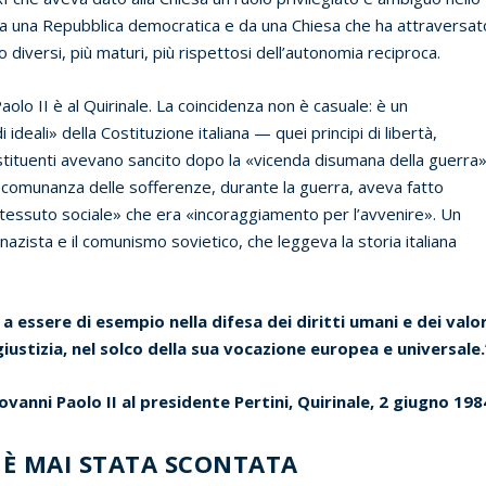
 da una Repubblica democratica e da una Chiesa che ha attraversat
no diversi, più maturi, più rispettosi dell’autonomia reciproca.
olo II è al Quirinale. La coincidenza non è casuale: è un
ideali» della Costituzione italiana — quei principi di libertà,
ostituenti avevano sancito dopo la «vicenda disumana della guerra»
la comunanza delle sofferenze, durante la guerra, aveva fatto
o tessuto sociale» che era «incoraggiamento per l’avvenire». Un
azista e il comunismo sovietico, che leggeva la storia italiana
a a essere di esempio nella difesa dei diritti umani e dei valor
 giustizia, nel solco della sua vocazione europea e universale.
ovanni Paolo II al presidente Pertini, Quirinale, 2 giugno 198
È MAI STATA SCONTATA