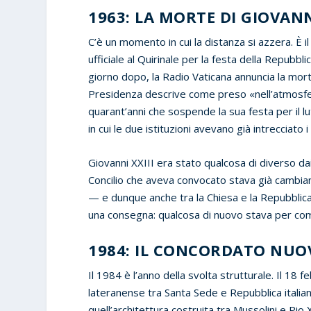
1963: LA MORTE DI GIOVANN
C’è un momento in cui la distanza si azzera. È i
ufficiale al Quirinale per la festa della Repubblic
giorno dopo, la Radio Vaticana annuncia la mort
Presidenza descrive come preso «nell’atmosfer
quarant’anni che sospende la sua festa per il l
in cui le due istituzioni avevano già intrecciato i 
Giovanni XXIII era stato qualcosa di diverso da
Concilio che aveva convocato stava già cambian
— e dunque anche tra la Chiesa e la Repubblica it
una consegna: qualcosa di nuovo stava per comi
1984: IL CONCORDATO NUOV
Il 1984 è l’anno della svolta strutturale. Il 18 
lateranense tra Santa Sede e Repubblica italian
quell’architettura costruita tra Mussolini e Pio