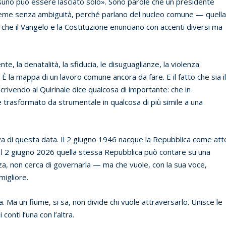
suno può essere lasciato solo». Sono parole che un presidente
sieme senza ambiguità, perché parlano del nucleo comune — quell
— che il Vangelo e la Costituzione enunciano con accenti diversi ma
te, la denatalità, la sfiducia, le disuguaglianze, la violenza
 È la mappa di un lavoro comune ancora da fare. E il fatto che sia i
crivendo al Quirinale dice qualcosa di importante: che in
 è trasformato da strumentale in qualcosa di più simile a una
tiva di questa data. Il 2 giugno 1946 nacque la Repubblica come att
. Il 2 giugno 2026 quella stessa Repubblica può contare su una
zza, non cerca di governarla — ma che vuole, con la sua voce,
migliore.
ia. Ma un fiume, si sa, non divide chi vuole attraversarlo. Unisce le
onti l’una con l’altra.