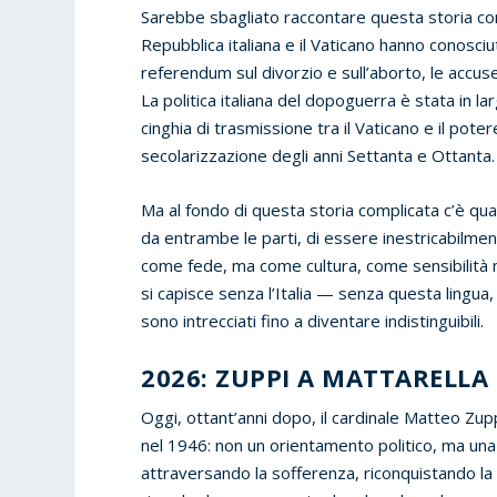
Sarebbe sbagliato raccontare questa storia com
Repubblica italiana e il Vaticano hanno conosciut
referendum sul divorzio e sull’aborto, le accuse 
La politica italiana del dopoguerra è stata in 
cinghia di trasmissione tra il Vaticano e il poter
secolarizzazione degli anni Settanta e Ottanta.
Ma al fondo di questa storia complicata c’è q
da entrambe le parti, di essere inestricabilment
come fede, ma come cultura, come sensibilità mo
si capisce senza l’Italia — senza questa lingua, qu
sono intrecciati fino a diventare indistinguibili.
2026: ZUPPI A MATTARELLA
Oggi, ottant’anni dopo, il cardinale Matteo Zupp
nel 1946: non un orientamento politico, ma una
attraversando la sofferenza, riconquistando la l