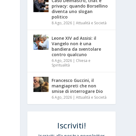
Caso Delmastro, chat e
privacy: quando Borsellino
diventa uno slogan
politico
8 Ago, 2026
|
Attualità e Società
Leone XIV ad Assisi: il
Vangelo non è una
bandiera da sventolare
contro qualcuno
6 Ago, 2026
|
Chiesa e
Spiritualità
Francesco Guccini, il
mangiapreti che non
smise di interrogare Dio
6 Ago, 2026
|
Attualità e Società
Iscriviti!
Iscriviti alla nostra newsletter