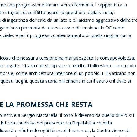
e una progressione lineare verso l’armonia. I rapporti tra la
o stagioni di conflitto aspro: la questione della scuola, i
di ingerenza clericale da un lato e di laicismo aggressivo dall’altro
larga misura plasmata da questo asse di tensione: la DC come
e civile, e poi il progressivo allentamento di quella cinghia con la
ualcosa che nessuna tensione ha mai spezzato: la consapevolezza,
e legate. L’Italia non si capisce senza il cattolicesimo — non solo
rale, come architettura interiore di un popolo. E il Vaticano non
esti luoghi, questa storia millennaria in cui il sacro e il civile si
 E LA PROMESSA CHE RESTA
i scrive a Sergio Mattarella. Il tono è diverso da quello di Pio XII
 lettura condivisa del presente. La Repubblica «è nata
ibertà e rifiutando ogni forma di fascismo»; la Costituzione «ci