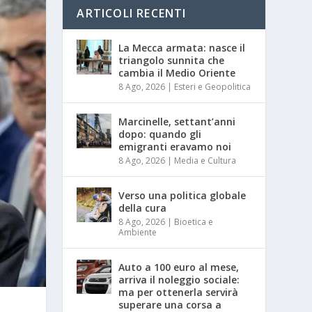
ARTICOLI RECENTI
La Mecca armata: nasce il
triangolo sunnita che
cambia il Medio Oriente
8 Ago, 2026
|
Esteri e Geopolitica
Marcinelle, settant’anni
dopo: quando gli
emigranti eravamo noi
8 Ago, 2026
|
Media e Cultura
Verso una politica globale
della cura
8 Ago, 2026
|
Bioetica e
Ambiente
Auto a 100 euro al mese,
arriva il noleggio sociale:
ma per ottenerla servirà
superare una corsa a