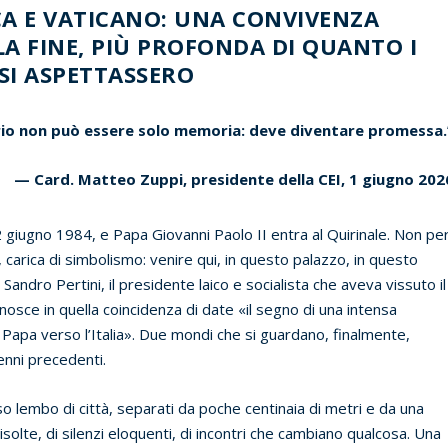
CA E VATICANO: UNA CONVIVENZA
LLA FINE, PIÙ PROFONDA DI QUANTO I
 SI ASPETTASSERO
rio non può essere solo memoria: deve diventare promessa.
— Card. Matteo Zuppi, presidente della CEI, 1 giugno 202
l 2 giugno 1984, e Papa Giovanni Paolo II entra al Quirinale. Non pe
, carica di simbolismo: venire qui, in questo palazzo, in questo
 Sandro Pertini, il presidente laico e socialista che aveva vissuto il
conosce in quella coincidenza di date «il segno di una intensa
 Papa verso l’Italia». Due mondi che si guardano, finalmente,
enni precedenti.
so lembo di città, separati da poche centinaia di metri e da una
risolte, di silenzi eloquenti, di incontri che cambiano qualcosa. Una