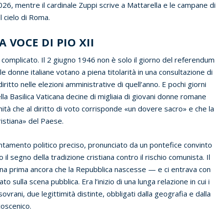
2026, mentre il cardinale Zuppi scrive a Mattarella e le campane di
l cielo di Roma.
 VOCE DI PIO XII
 complicato. Il 2 giugno 1946 non è solo il giorno del referendum
ta le donne italiane votano a piena titolarità in una consultazione di
ritto nelle elezioni amministrative di quell’anno. E pochi giorni
lla Basilica Vaticana decine di migliaia di giovani donne romane
nità che al diritto di voto corrisponde «un dovere sacro» e che la
ristiana» del Paese.
entamento politico preciso, pronunciato da un pontefice convinto
 segno della tradizione cristiana contro il rischio comunista. Il
liana prima ancora che la Repubblica nascesse — e ci entrava con
 sulla scena pubblica. Era l’inizio di una lunga relazione in cui i
ovrani, due legittimità distinte, obbligati dalla geografia e dalla
coscenico.