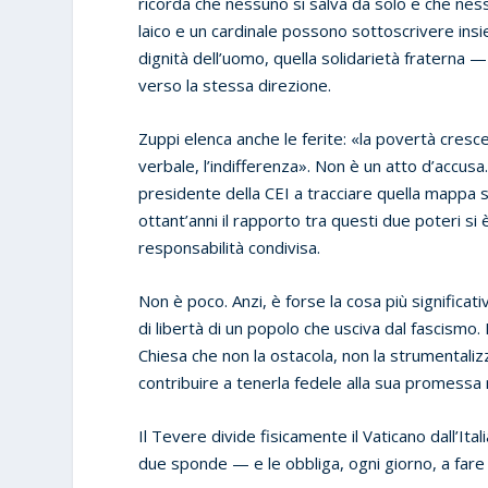
ricorda che nessuno si salva da solo e che nes
laico e un cardinale possono sottoscrivere in
dignità dell’uomo, quella solidarietà fraterna 
verso la stessa direzione.
Zuppi elenca anche le ferite: «la povertà crescen
verbale, l’indifferenza». Non è un atto d’accusa.
presidente della CEI a tracciare quella mappa s
ottant’anni il rapporto tra questi due poteri si
responsabilità condivisa.
Non è poco. Anzi, è forse la cosa più significa
di libertà di un popolo che usciva dal fascismo
Chiesa che non la ostacola, non la strumentali
contribuire a tenerla fedele alla sua promessa 
Il Tevere divide fisicamente il Vaticano dall’Ital
due sponde — e le obbliga, ogni giorno, a fare i c