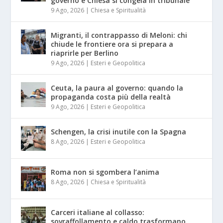
governo e Chiesa si congela in tribunale
9 Ago, 2026
|
Chiesa e Spiritualità
Migranti, il contrappasso di Meloni: chi
chiude le frontiere ora si prepara a
riaprirle per Berlino
9 Ago, 2026
|
Esteri e Geopolitica
Ceuta, la paura al governo: quando la
propaganda costa più della realtà
9 Ago, 2026
|
Esteri e Geopolitica
Schengen, la crisi inutile con la Spagna
8 Ago, 2026
|
Esteri e Geopolitica
Roma non si sgombera l’anima
8 Ago, 2026
|
Chiesa e Spiritualità
Carceri italiane al collasso:
sovraffollamento e caldo trasformano