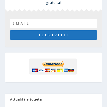
gratuita!
I S C R I V I T I !
Attualità e Società