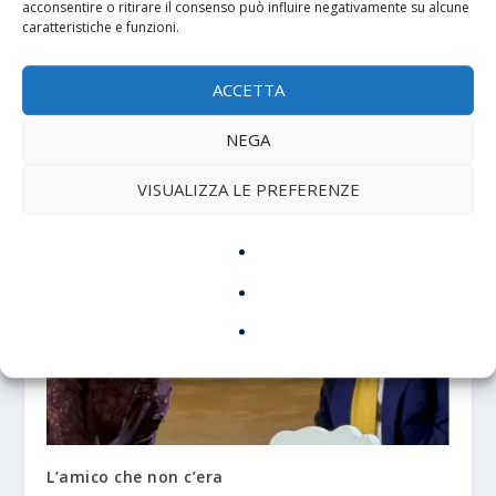
acconsentire o ritirare il consenso può influire negativamente su alcune
caratteristiche e funzioni.
ACCETTA
Si invoca il “Segreto di Stato” dietro
NEGA
l’assegnazione dei porti alle ONG
18 Marzo 2024
VISUALIZZA LE PREFERENZE
L’amico che non c’era