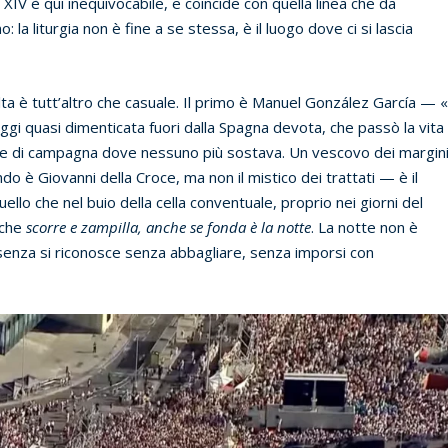
 XIV è qui inequivocabile, e coincide con quella linea che da
 la liturgia non è fine a se stessa, è il luogo dove ci si lascia
lta è tutt’altro che casuale. Il primo è Manuel González García — «i
ggi quasi dimenticata fuori dalla Spagna devota, che passò la vita
iese di campagna dove nessuno più sostava. Un vescovo dei margini
o è Giovanni della Croce, ma non il mistico dei trattati — è il
ello che nel buio della cella conventuale, proprio nei giorni del
 che
scorre e zampilla, anche se fonda è la notte
. La notte non è
resenza si riconosce senza abbagliare, senza imporsi con