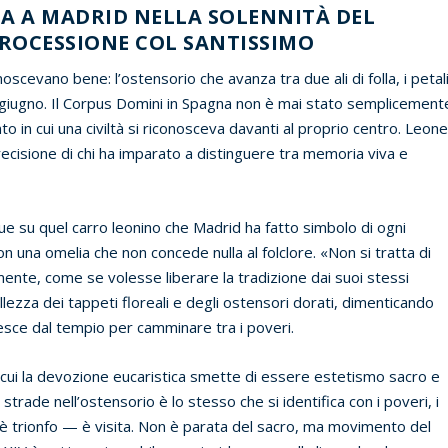
SSA A MADRID NELLA SOLENNITÀ DEL
PROCESSIONE COL SANTISSIMO
oscevano bene: l’ostensorio che avanza tra due ali di folla, i petal
di giugno. Il Corpus Domini in Spagna non è mai stato semplicement
nto in cui una civiltà si riconosceva davanti al proprio centro. Leon
precisione di chi ha imparato a distinguere tra memoria viva e
que su quel carro leonino che Madrid ha fatto simbolo di ogni
on una omelia che non concede nulla al folclore. «Non si tratta di
amente, come se volesse liberare la tradizione dai suoi stessi
ezza dei tappeti floreali e degli ostensori dorati, dimenticando
 esce dal tempio per camminare tra i poveri.
in cui la devozione eucaristica smette di essere estetismo sacro e
trade nell’ostensorio è lo stesso che si identifica con i poveri, i
on è trionfo — è visita. Non è parata del sacro, ma movimento del