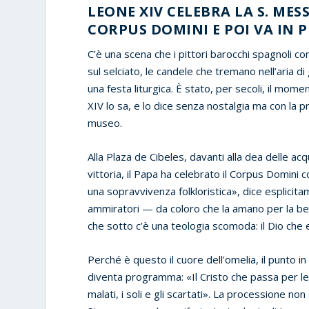
LEONE XIV CELEBRA LA S. ME
CORPUS DOMINI E POI VA IN 
C’è una scena che i pittori barocchi spagnoli con
sul selciato, le candele che tremano nell’aria 
una festa liturgica. È stato, per secoli, il mome
XIV lo sa, e lo dice senza nostalgia ma con la 
museo.
Alla Plaza de Cibeles, davanti alla dea delle ac
vittoria, il Papa ha celebrato il Corpus Domini c
una sopravvivenza folkloristica», dice esplicit
ammiratori — da coloro che la amano per la bell
che sotto c’è una teologia scomoda: il Dio che
Perché è questo il cuore dell’omelia, il punto 
diventa programma: «Il Cristo che passa per le s
malati, i soli e gli scartati». La processione n