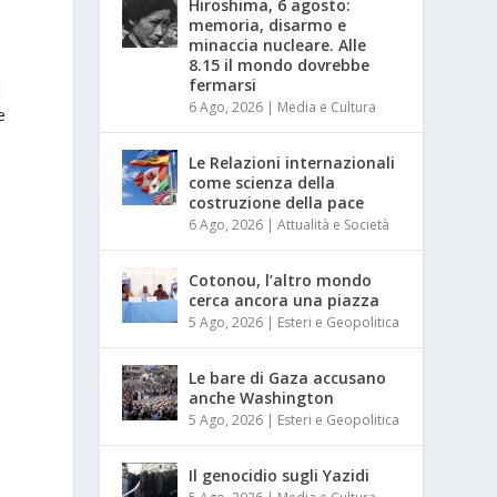
Hiroshima, 6 agosto:
memoria, disarmo e
minaccia nucleare. Alle
8.15 il mondo dovrebbe
fermarsi
i
6 Ago, 2026
|
Media e Cultura
e
e
Le Relazioni internazionali
come scienza della
costruzione della pace
6 Ago, 2026
|
Attualità e Società
Cotonou, l’altro mondo
cerca ancora una piazza
5 Ago, 2026
|
Esteri e Geopolitica
Le bare di Gaza accusano
anche Washington
5 Ago, 2026
|
Esteri e Geopolitica
Il genocidio sugli Yazidi