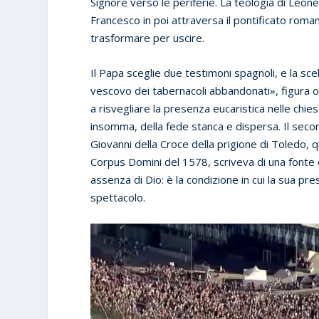
Signore verso le periferie. La teologia di Leone
Francesco in poi attraversa il pontificato romano:
trasformare per uscire.
Il Papa sceglie due testimoni spagnoli, e la sce
vescovo dei tabernacoli abbandonati», figura o
a risvegliare la presenza eucaristica nelle ch
insomma, della fede stanca e dispersa. Il second
Giovanni della Croce della prigione di Toledo, qu
Corpus Domini del 1578, scriveva di una fonte
assenza di Dio: è la condizione in cui la sua p
spettacolo.