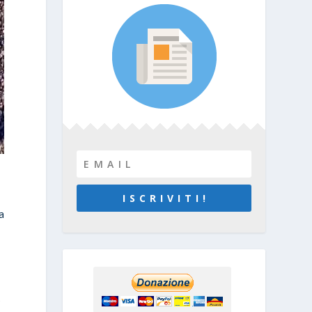
I S C R I V I T I !
a
e