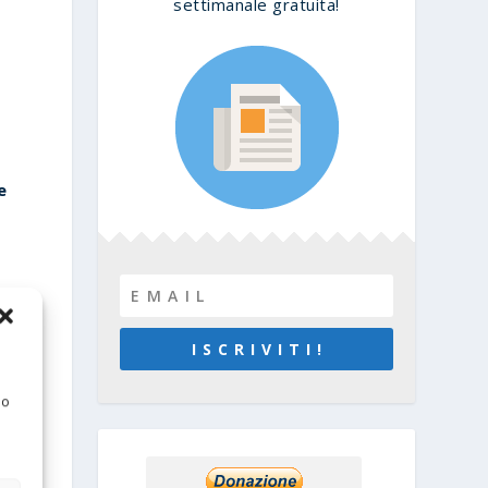
settimanale gratuita!
e
e
I S C R I V I T I !
 o