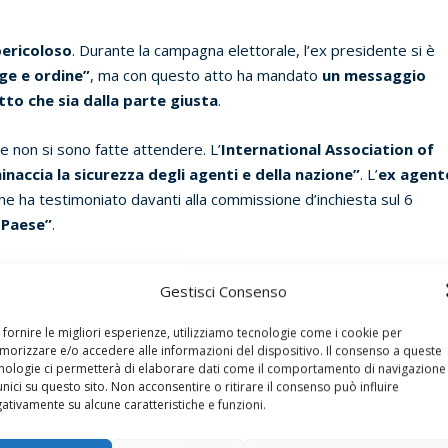
ericoloso
. Durante la campagna elettorale, l’ex presidente si è
ge e ordine”
, ma con questo atto ha mandato
un messaggio
atto che sia dalla parte giusta
.
ne non si sono fatte attendere. L’
International Association of
inaccia la sicurezza degli agenti e della nazione”
. L’
ex agent
che ha testimoniato davanti alla commissione d’inchiesta sul 6
 Paese”
.
 e premiata
, chi garantirà che non si ripeta? Se oggi chi ha
Gestisci Consenso
come un eroe, cosa impedirà domani a nuovi estremisti di
provar
 fornire le migliori esperienze, utilizziamo tecnologie come i cookie per
orizzare e/o accedere alle informazioni del dispositivo. Il consenso a queste
nologie ci permetterà di elaborare dati come il comportamento di navigazione
unici su questo sito. Non acconsentire o ritirare il consenso può influire
ativamente su alcune caratteristiche e funzioni.
 clemenza
. È una mossa
politica
, un chiaro segnale alla sua base
l punto finale della narrazione revisionista della destra americana –