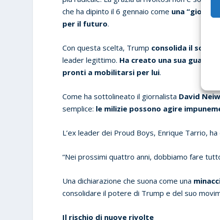
che ha dipinto il 6 gennaio come
una “giornat
per il futuro
.
Con questa scelta, Trump
consolida il soste
leader legittimo.
Ha creato una sua guardia p
pronti a mobilitarsi per lui
.
Come ha sottolineato il giornalista
David Nei
semplice:
le milizie possono agire impuneme
L’ex leader dei Proud Boys, Enrique Tarrio, ha
“Nei prossimi quattro anni, dobbiamo fare tutto 
Una dichiarazione che suona come una
minacc
consolidare il potere di Trump e del suo movi
Il rischio di nuove rivolte