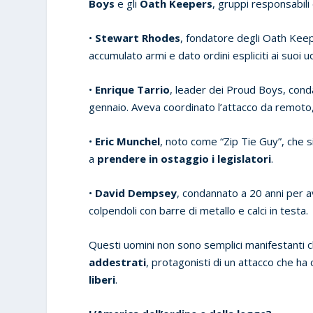
Boys
e gli
Oath Keepers
, gruppi responsabili 
•
Stewart Rhodes
, fondatore degli Oath Keep
accumulato armi e dato ordini espliciti ai suoi u
•
Enrique Tarrio
, leader dei Proud Boys, cond
gennaio. Aveva coordinato l’attacco da remoto, 
•
Eric Munchel
, noto come “Zip Tie Guy”, che s
a
prendere in ostaggio i legislatori
.
•
David Dempsey
, condannato a 20 anni per a
colpendoli con barre di metallo e calci in testa.
Questi uomini non sono semplici manifestanti c
addestrati
, protagonisti di un attacco che ha
liberi
.