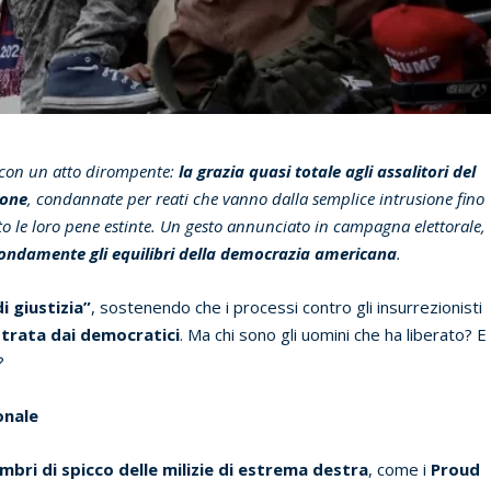
 con un atto dirompente:
la grazia quasi totale agli assalitori del
sone
, condannate per reati che vanno dalla semplice intrusione fino
sto le loro pene estinte. Un gesto annunciato in campagna elettorale,
ndamente gli equilibri della democrazia americana
.
i giustizia”
, sostenendo che i processi contro gli insurrezionisti
strata dai democratici
. Ma chi sono gli uomini che ha liberato? E
?
onale
bri di spicco delle milizie di estrema destra
, come i
Proud