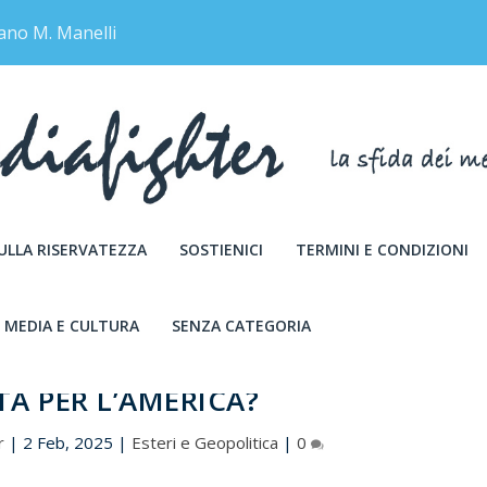
ano M. Manelli
SULLA RISERVATEZZA
SOSTIENICI
TERMINI E CONDIZIONI
MEDIA E CULTURA
SENZA CATEGORIA
I INSURREZIONISTI: UN SEGNALE D
À PER L’AMERICA?
r
|
2 Feb, 2025
|
Esteri e Geopolitica
|
0