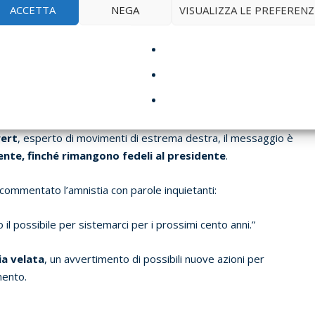
ACCETTA
NEGA
VISUALIZZA LE PREFERENZ
a d’amore” o una protesta pacifica
– ma è
anche un avviso
gno dei gruppi paramilitari
che lo vedono come il loro unico
ersonale, una rete di militanti addestrati e ideologizzati
wert
, esperto di movimenti di estrema destra, il messaggio è
nte, finché rimangono fedeli al presidente
.
 commentato l’amnistia con parole inquietanti:
il possibile per sistemarci per i prossimi cento anni.”
ia velata
, un avvertimento di possibili nuove azioni per
mento.