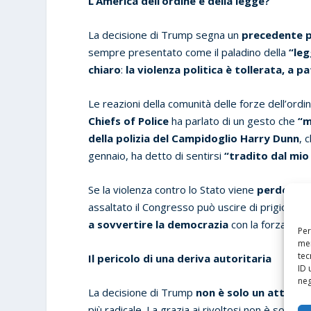
L’America dell’ordine e della legge?
La decisione di Trump segna un
precedente p
sempre presentato come il paladino della
“leg
chiaro
:
la violenza politica è tollerata, a p
Le reazioni della comunità delle forze dell’ordi
Chiefs of Police
ha parlato di un gesto che
“m
della polizia del Campidoglio Harry Dunn
, 
gennaio, ha detto di sentirsi
“tradito dal mio
Se la violenza contro lo Stato viene
perdonata
assaltato il Congresso può uscire di prigione 
a sovvertire la democrazia
con la forza?
Per
mem
tec
Il pericolo di una deriva autoritaria
ID 
neg
La decisione di Trump
non è solo un atto di
più radicale. La grazia ai rivoltosi non è solo i