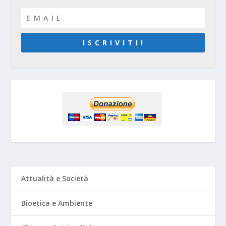
I S C R I V I T I !
Attualità e Società
Bioetica e Ambiente