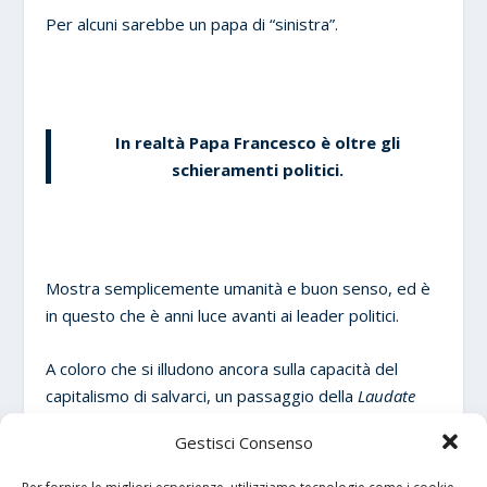
Per alcuni sarebbe un papa di “sinistra”.
In realtà Papa Francesco è oltre gli
schieramenti politici.
Mostra semplicemente umanità e buon senso, ed è
in questo che è anni luce avanti ai leader politici.
A coloro che si illudono ancora sulla capacità del
capitalismo di salvarci, un passaggio della
Laudate
Deum recita
:
“di fronte al volto dei bambini che
Gestisci Consenso
pagheranno i danni delle loro azioni, si pone la
questione del significato: qual è il significato della mia