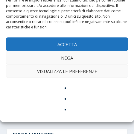
Per fornire le migliori esperienze, utilizziamo tecnologie come i cookie
vita, qual è il significato del mio passaggio sulla terra
per memorizzare e/o accedere alle informazioni del dispositivo. Il
consenso a queste tecnologie ci permetterà di elaborare dati come il
(…) e dei miei sforzi?”
comportamento di navigazione o ID unici su questo sito. Non
acconsentire o ritirare il consenso può influire negativamente su alcune
caratteristiche e funzioni.
ACCETTA
CONDIVIDERE:
NEGA
VISUALIZZA LE PREFERENZE
PRECEDENTE
PROSSIMO
“È la fiducia”, esortazione
Dalle elezioni politiche
apostolica di Papa
emergono “due Polonie”
Francesco su S. Teresa di
Lisieux