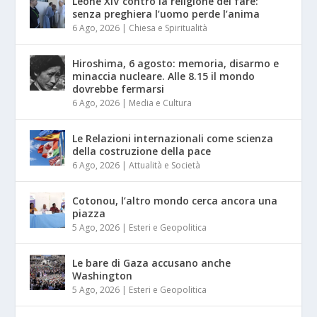
Leone XIV contro la religione del fare:
senza preghiera l’uomo perde l’anima
6 Ago, 2026
|
Chiesa e Spiritualità
Hiroshima, 6 agosto: memoria, disarmo e
minaccia nucleare. Alle 8.15 il mondo
dovrebbe fermarsi
6 Ago, 2026
|
Media e Cultura
Le Relazioni internazionali come scienza
della costruzione della pace
6 Ago, 2026
|
Attualità e Società
Cotonou, l’altro mondo cerca ancora una
piazza
5 Ago, 2026
|
Esteri e Geopolitica
Le bare di Gaza accusano anche
Washington
5 Ago, 2026
|
Esteri e Geopolitica