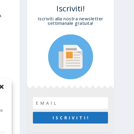
Iscriviti!
.
Iscriviti alla nostra newsletter
settimanale gratuita!
 o
I S C R I V I T I !