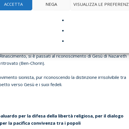
ACCETTA
NEGA
VISUALIZZA LE PREFERENZ
oni, interessi e vendette che furono un vero e proprio boomerang
arsi nella letteratura ebraica e analizzare stili e contenuti in
l Rinascimento, si è passati al riconoscimento di Gesù di Nazareth
ritrovato (Ben-Chorin).
movimento sionista, pur riconoscendo la distinzione irrisolvibile tra
petto verso Gesù e i suoi fedeli.
aluardo per la difesa della libertà religiosa, per il dialogo
 per la pacifica convivenza tra i popoli