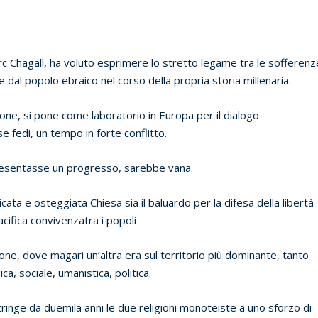
arc Chagall, ha voluto esprimere lo stretto legame tra le sofferenz
te dal popolo ebraico nel corso della propria storia millenaria.
uzione, si pone come laboratorio in Europa per il dialogo
se fedi, un tempo in forte conflitto.
ppresentasse un progresso, sarebbe vana.
ata e osteggiata Chiesa sia il baluardo per la difesa della libertà
pacifica convivenzatra i popoli
ne, dove magari un’altra era sul territorio più dominante, tanto
a, sociale, umanistica, politica.
stringe da duemila anni le due religioni monoteiste a uno sforzo di