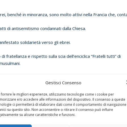
ei, benché in minoranza, sono molto attivi nella Francia che, conta
 atti di antisemitismo condannati dalla Chiesa.
ifestato solidarietà verso gli ebrei.
ratellanza e rispetto sulla scia dell’enciclica “Fratelli tutti” di
 musulmani.
i, sempre i vescovi francesi, hanno diffuso un vademecum contro
Gestisci Consenso
 fornire le migliori esperienze, utilizziamo tecnologie come i cookie per
ro le accuse classiche mosse contro gli ebrei, prima fra tutte il
orizzare e/o accedere alle informazioni del dispositivo. Il consenso a queste
nologie ci permetterà di elaborare dati come il comportamento di navigazione
unici su questo sito. Non acconsentire o ritirare il consenso può influire
ativamente su alcune caratteristiche e funzioni.
nelle attività pecuniarie alle quali gli ebrei presto si dedicarono