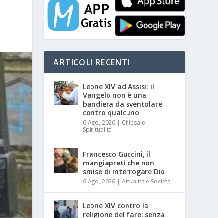
ARTICOLI RECENTI
Leone XIV ad Assisi: il
Vangelo non è una
bandiera da sventolare
contro qualcuno
6 Ago, 2026
|
Chiesa e
Spiritualità
Francesco Guccini, il
mangiapreti che non
smise di interrogare Dio
6 Ago, 2026
|
Attualità e Società
Leone XIV contro la
religione del fare: senza