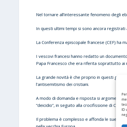
Nel tornare all’interessante fenomeno degli ebr
In questi ultimi tempi si sono ancora registrati
La Conferenza episcopale francese (CEF) ha man
I vescovi francesi hanno redatto un documento di f
Papa Francesco che era riferita soprattutto ai
La grande novità è che proprio in questi giorn
l’antisemitismo dei cristiani.
Per
A modo di domanda e risposta si argomenta cont
mem
tec
“deicidio”, in seguito alla crocifissione di Cristo.
ID 
neg
Il problema è complesso e affonda le sue radici 
nella vecchia Europa.