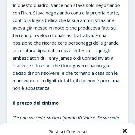
In questo quadro, Vance non stava solo negoziando
con l’Iran. Stava negoziando contro la propria parte,
contro la logica bellica che la sua amministrazione
aveva già messo in moto e che produceva fatti sul
terreno più veloci di qualsiasi trattativa. È una
posizione che ricorda certi personaggi della grande
letteratura diplomatica novecentesca — quegli
ambasciatori di Henry James o di Conrad inviati a
risolvere situazioni che i loro governi hanno già
deciso di non risolvere, e che tornano a casa con le
mani vuote e la dignità intatta, il che non è poco, ma
non è abbastanza.
Il prezzo del cinismo
“Se non succede, sto incolpando JD Vance. Se succede,
mi prendo tutto il merito.”
Lo ha detto Trump
Gestisci Consenso
ridendo, a un pranzo di Pasqua, prima della partenza