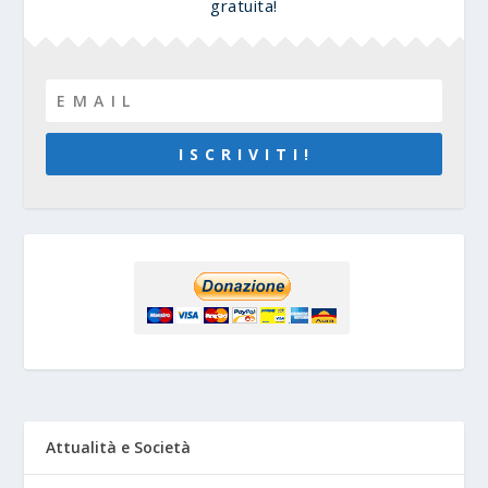
gratuita!
I S C R I V I T I !
Attualità e Società