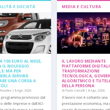
LITÀ E SOCIETÀ
MEDIA E CULTURA
A 100 EURO AL MESE,
IL LAVORO MEDIANTE
A IL NOLEGGIO
PIATTAFORME DIGITALI
LE: MA PER
TRASFORMAZIONE
ERLA SERVIRÀ
TECNOLOGICA, GOVER
ARE UNA CORSA A
ALGORITMICO E TUTEL
OLI
DELLA PERSONA
 Amadeo
|
8 Ago, 2026
di
Paolo Cancelli
|
8 Ago, 2026
o programma promosso dal
Il lavoro non è soltanto una
o delle Imprese e dall’ACI
prestazione economica, ma 
e un’auto nuova a canone...
spazio di riconoscimento, re