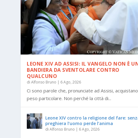
LEONE XIV AD ASSISI: IL VANGELO NON È U
BANDIERA DA SVENTOLARE CONTRO
QUALCUNO
di
Alfonso Bruno
|
6 Ago, 2026
Ci sono parole che, pronunciate ad Assisi, acquistano
peso particolare. Non perché la città di...
Leone XIV contro la religione del fare: sen
preghiera l’uomo perde l’anima
di
Alfonso Bruno
|
6 Ago, 2026