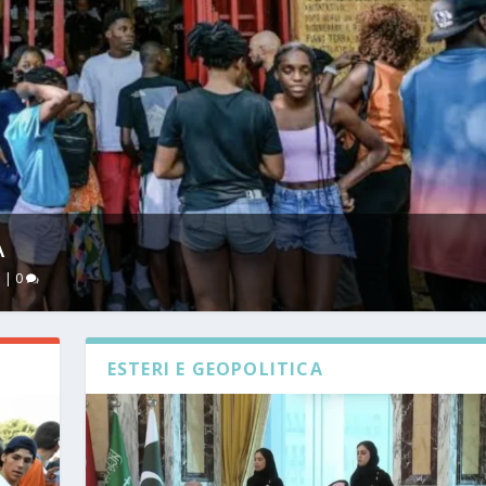
A
à
|
0
ESTERI E GEOPOLITICA