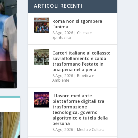
ARTICOLI RECENTI
Roma non si sgombera
l’anima
8 Ago, 2026
|
Chiesa e
Spiritualità
Carceri italiane al collasso:
sovraffollamento e caldo
trasformano l’estate in
una pena nella pena
8 Ago, 2026
|
Bioetica e
Ambiente
Il lavoro mediante
piattaforme digitali tra
trasformazione
tecnologica, governo
algoritmico e tutela della
persona
8 Ago, 2026
|
Media e Cultura