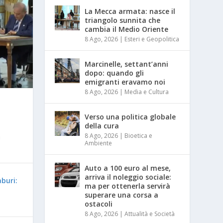
La Mecca armata: nasce il
triangolo sunnita che
cambia il Medio Oriente
8 Ago, 2026
|
Esteri e Geopolitica
Marcinelle, settant’anni
dopo: quando gli
emigranti eravamo noi
8 Ago, 2026
|
Media e Cultura
O
Verso una politica globale
della cura
8 Ago, 2026
|
Bioetica e
a
Ambiente
Auto a 100 euro al mese,
arriva il noleggio sociale:
buri:
ma per ottenerla servirà
superare una corsa a
ostacoli
8 Ago, 2026
|
Attualità e Società