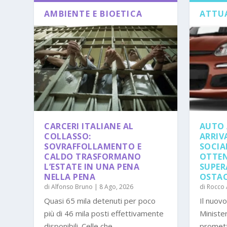
AMBIENTE E BIOETICA
ATTUA
CARCERI ITALIANE AL
AUTO 
COLLASSO:
ARRIV
SOVRAFFOLLAMENTO E
SOCIA
CALDO TRASFORMANO
OTTEN
L’ESTATE IN UNA PENA
SUPER
NELLA PENA
OSTAC
di
Alfonso Bruno
|
8 Ago, 2026
di
Rocco
Quasi 65 mila detenuti per poco
Il nuov
più di 46 mila posti effettivamente
Minister
disponibili. Celle che...
promett