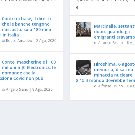
e...
Conto di base, il diritto
che le banche tengono
Marcinelle, settant
nascosto: solo 180 mila
dopo: quando gli
 in Italia
emigranti eravamo
di
Rocco Amadeo
|
8 Ago, 2026
di
Alfonso Bruno
|
8 Ag
Conte, mascherine e i 100
Hiroshima, 6 agost
milioni a JC Electronics: le
memoria, disarmo 
domande che la
minaccia nucleare. 
sione Covid non può
8.15 il mondo dovrebbe fer
di
Alfonso Bruno
|
6 Ag
di
Angelo Siano
|
8 Ago, 2026