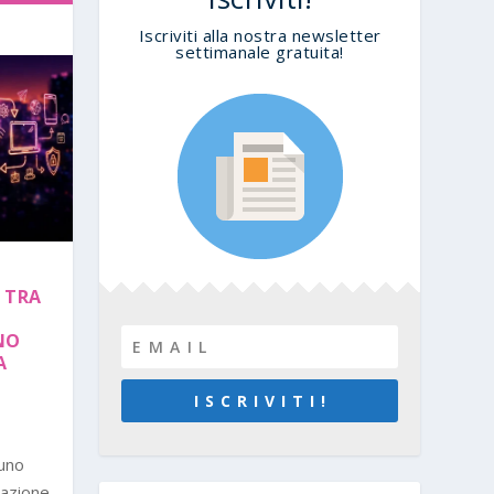
Iscriviti alla nostra newsletter
settimanale gratuita!
 TRA
NO
A
I S C R I V I T I !
uno
lazione